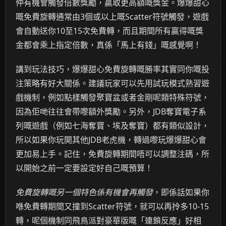
仲有機會觸發倍數獎勵，贏取更高額嘅獎金。爆爆甜心
嘅免費旋轉通常由3個或以上嘅Scatter符號觸發，遊戲
會自動送你10至15次免費轉，而且期間所有贏得嘅獎
金都會乘上指定倍數，真係「馬上有錢」嘅感覺啊！
講到玩法技巧，爆爆甜心免費旋轉嘅勝率其實同你嘅投
注策略有好大關係。建議玩家可以先用試玩模式熟習遊
戲機制，例如點樣觸發聚寶盆或者金剛呢類特殊符號，
因為佢哋往往會帶嚟額外獎勵。另外，JDB奪寶電子系
列嘅遊戲（例如七海奪寶、埃及奪寶）都有類似設計，
所以如果你玩開其他JDB老虎機，轉過嚟玩爆爆甜心會
更加易上手。記住，免費旋轉期間唔可以調整注碼，所
以開始之前一定要設定好自己嘅預算！
免費旋轉嘅另一個特色係有機會再觸發
，即係話如果你
喺免費轉期間又撞到Scatter符號，就可以再拎多10-15
轉，呢個機制同飛鳥派對豪華版嘅「連鎖反應」好相