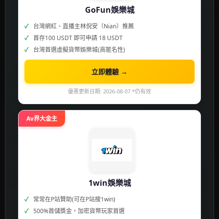
GoFun娛樂城
台灣網紅、直播主林倪安（Nian）推薦
首存100 USDT 即可申請 18 USDT
台灣首選虛擬貨幣娛樂城(高匿名性)
立即體驗 →
優惠更新日期: 2026-08-07 *仍有效
Av界大金主
1win娛樂城
常常在P站贊助(可在P站搜1win)
500%首儲獎金，加密貨幣玩家首選