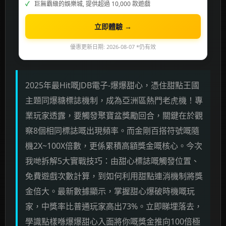
巨無霸級的娛樂城, 提供超過 10,000 款遊戲
立即體驗 →
優惠更新日期: 2026-08-07 *仍有效
2025年最Hit嘅JDB電子-爆爆甜心，憑住甜點王國
主題同爆糖標誌機制，成為亞洲區熱門老虎機！專
業玩家透露，要觸發聚寶盆獎勵回合，關鍵在於觀
察8個相同標誌嘅出現頻率。而金剛百搭符號嘅隨
機2X~100X倍數，更係累積高額獎金嘅核心。今次
我哋拆解5大實戰技巧：由甜心標誌嘅觸發位置、
免費遊戲次數計算，到如何利用甜點連消機制將獎
金倍大。最新數據顯示，掌握甜心爆破時機嘅玩
家，中獎率比普通玩家高出73%。立即睇埋落去，
學識點樣喺爆爆甜心入面將你嘅獎金推向100倍極