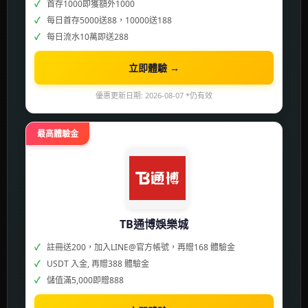
首存1000即獲額外1000
每日首存5000送88，10000送188
每日流水10萬即送288
立即體驗 →
優惠更新日期: 2026-08-07 *仍有效
最高體驗金
TB通博娛樂城
註冊送200，加入LINE@官方帳號，再贈168 體驗金
USDT 入金, 再贈388 體驗金
儲值滿5,000即贈888