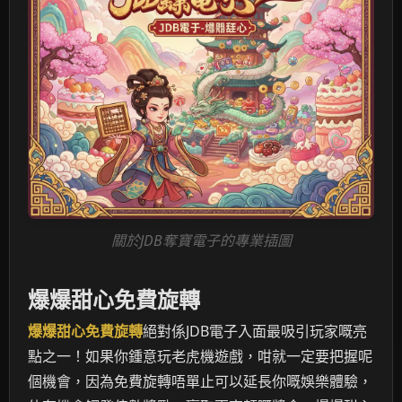
關於JDB奪寶電子的專業插圖
爆爆甜心免費旋轉
爆爆甜心免費旋轉
絕對係JDB電子入面最吸引玩家嘅亮
點之一！如果你鍾意玩老虎機遊戲，咁就一定要把握呢
個機會，因為免費旋轉唔單止可以延長你嘅娛樂體驗，