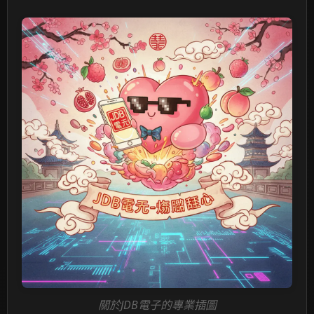
關於JDB電子的專業插圖