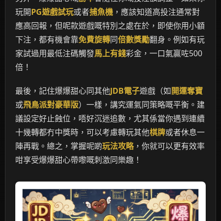
玩開
PG遊戲試玩
或者
捕魚機
，應該知道高投注通常對
應高回報，但呢款遊戲嘅特別之處在於，即使你用小額
下注，都有機會靠
免費旋轉
同
倍數獎勵
翻身。例如有玩
家試過用最低注碼觸發
馬上有錢
彩金，一口氣贏咗500
倍！
最後，記住爆爆甜心同其他
JDB電子
遊戲（如
開運奪寶
或
飛鳥派對豪華版
）一樣，講究運氣同策略嘅平衡。建
議設定好止蝕位，唔好沉迷追數，尤其係當你遇到連續
十幾轉都冇中獎時，可以考慮轉玩其他
棋牌
或者休息一
陣再戰。總之，掌握呢啲
玩法攻略
，你就可以更有效率
咁享受爆爆甜心帶嚟嘅刺激同樂趣！