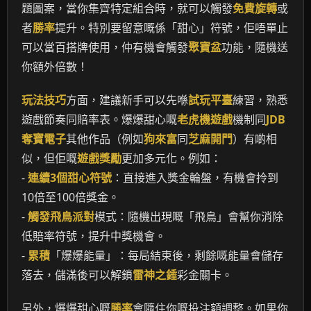
題圖案，當你集齊特定組合時，就可以觸發
免費旋轉
或
者
勝率
提升。特別要留意嘅係「甜心」符號，佢唔單止
可以當百搭牌使用，仲有機會觸發
聚寶盆
功能，隨機送
你額外倍數！
玩法技巧
方面，建議新手可以先喺
試玩平臺
練習，熟悉
遊戲節奏同賠率表。爆爆甜心嘅
老虎機遊戲
機制同
JDB
奪寶電子
其他作品（例如
狗來富
同
芝麻開門
）有啲相
似，但佢嘅
遊戲獎勵
更加多元化。例如：
-
連續3個甜心符號
：直接進入獎金輪盤，有機會拎到
10倍至100倍獎金。
-
觸發飛鳥派對
模式：隨機出現嘅「飛鳥」會幫你消除
低賠率符號，提升中獎機會。
-
累積
「爆爆能量」：每局結束後，剩餘嘅能量會儲存
落去，儲滿後可以解鎖
雷神之錘
彩金關卡。
另外，爆爆甜心嘅
勝率
會隨住你嘅投注額調整。如果你