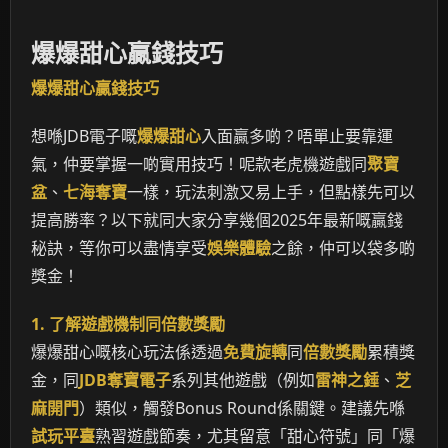
爆爆甜心贏錢技巧
爆爆甜心贏錢技巧
想喺JDB電子嘅
爆爆甜心
入面贏多啲？唔單止要靠運
氣，仲要掌握一啲實用技巧！呢款老虎機遊戲同
聚寶
盆
、
七海奪寶
一樣，玩法刺激又易上手，但點樣先可以
提高勝率？以下就同大家分享幾個2025年最新嘅贏錢
秘訣，等你可以盡情享受
娛樂體驗
之餘，仲可以袋多啲
獎金！
1. 了解遊戲機制同倍數獎勵
爆爆甜心嘅核心玩法係透過
免費旋轉
同
倍數獎勵
累積獎
金，同
JDB奪寶電子
系列其他遊戲（例如
雷神之錘
、
芝
麻開門
）類似，觸發Bonus Round係關鍵。建議先喺
試玩平臺
熟習遊戲節奏，尤其留意「甜心符號」同「爆