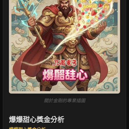
關於金剛的專業插圖
爆爆甜心獎金分析