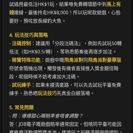
試過用最低注HK$1玩，結果喺免費轉環節中到
馬上有
錢
連線，最後拎走HK$8,000！所以玩呢款遊戲，心態
要好，預咗放長線釣大魚。
4. 玩法技巧與策略
-
注碼控制
：建議用「分段注碼法」，例如先試玩50轉
低注（如HK$0.5/轉），等熟悉節奏後再逐步加注。
-
睇實特殊功能
：遊戲中嘅
飛鳥派對
同
飛鳥派對豪華版
符號會隨機出現，觸發後有機會直接進入獎金翻倍階
段，呢個時候不妨考慮加大注碼。
-
試玩練手
：如果未摸清套路，可以先去試玩平臺免費
練手，熟悉晒
玩法技巧
先真金白銀落場。
5. 常見問題
-
問：爆爆甜心嘅賠率會唔會調整？
答：JDB電子嘅遊戲賠率通常固定，但唔同平臺可能因
應推廣活動調整獎金池，建議玩之前睇清楚遊戲規則。