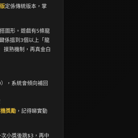
版
定係傳統版本，掌
搭圖形。遊戲有5條龍
鍵係搵到3個以上「龍
）摸熟機制，再真金白
20），系統會傾向補回
！
隨機獎勵
，記得睇實動
中一次小獎後跳$3，再中