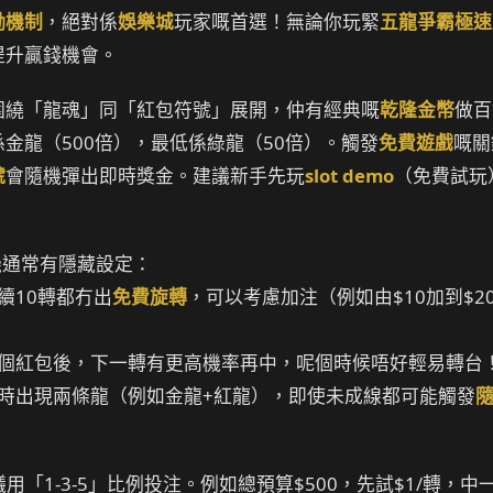
勵機制
，絕對係
娛樂城
玩家嘅首選！無論你玩緊
五龍爭霸極速
提升贏錢機會。
圍繞「龍魂」同「紅包符號」展開，仲有經典嘅
乾隆金幣
做百
金龍（500倍），最低係綠龍（50倍）。觸發
免費遊戲
嘅關
號
會隨機彈出即時獎金。建議新手先玩
slot demo
（免費試玩
機通常有隱藏設定：
續10轉都冇出
免費旋轉
，可以考慮加注（例如由$10加到$
個紅包後，下一轉有更高機率再中，呢個時候唔好輕易轉台
時出現兩條龍（例如金龍+紅龍），即使未成線都可能觸發
用「1-3-5」比例投注。例如總預算$500，先試$1/轉，