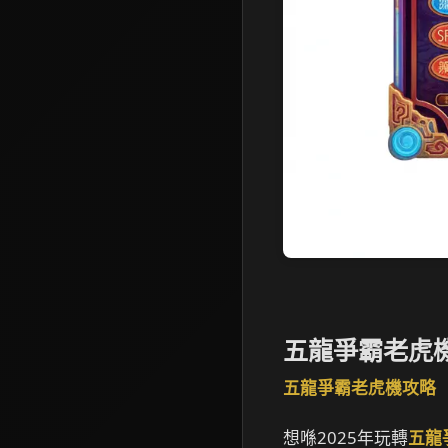
五龍爭霸老虎
五龍爭霸老虎機攻略
想喺2025年玩轉
五龍