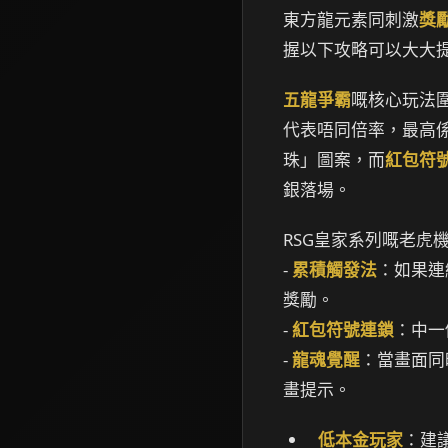
東方龍元素同刺激
獎
握以下攻略可以大大
五龍爭霸
嘅核心玩法
代表唔同倍率，最高係
珠」圖案，而
紅包符
銀落場。
RSG皇家系列嘅老虎
-
累積觸發法
：如果連
獎勵。
-
紅包符號連鎖
：中一
-
龍魂覺醒
：當畫面同
畫提示。
低本金玩家
：建議