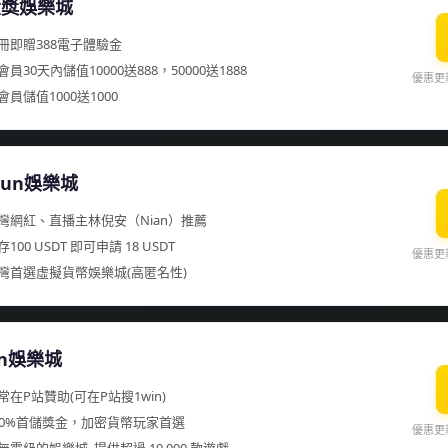
大獎娛樂城
冊即贈388電子體驗金
會員30天內儲值10000送888，50000送1888
優惠更新
會員儲值1000送1000
Fun娛樂城
灣網紅、直播主林倪安（Nian）推薦
存100 USDT 即可申請 18 USDT
優惠更新
灣首選虛擬貨幣娛樂城(高匿名性)
in娛樂城
常在P站贊助(可在P站搜1win)
00%首儲獎金，加密貨幣玩家首選
優惠更新