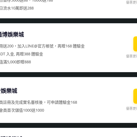
日首存5000送88，10000送188
優惠更新
日流水10萬即送288
通博娛樂城
冊送200，加入LINE@官方帳號，再贈168 體驗金
SDT 入金, 再贈388 體驗金
優惠更新
值滿5,000即贈888
者娛樂城
員註冊及完成實名審核後，可申請體驗金168
優惠更新
會員首次儲值1000送1000