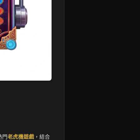
嘅熱門
老虎機遊戲
，結合