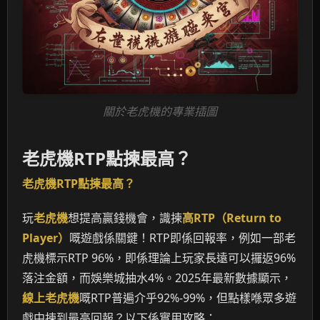
關於老虎機的專業插圖
老虎機RTP點揀最高？
老虎機RTP點揀最高？
玩
老虎機
想提高贏錢機會，識揀
高RTP（Return to
Player）
嘅遊戲係關鍵！RTP即係回報率，例如一部老
虎機標示RTP 96%，即係理論上玩家長遠可以攞返96%
落注金額，而娛樂城抽水4%。2025年最新數據顯示，
線上老虎機
嘅RTP普遍介乎92%-99%，但點樣喺眾多遊
戲中揀到最高回報？以下係實用攻略：