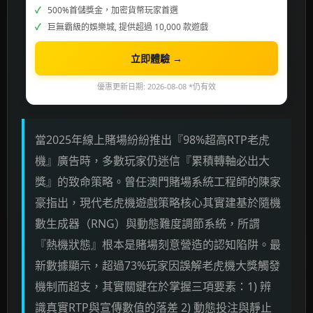
500%首儲獎金，加密貨幣玩家首選
巨無霸級的娛樂城, 提供超過 10,000 款遊戲
立即體驗 →
優惠更新日期: 2026-08-08 *仍有效
當2025年線上賭場紛紛推出『98%超高RTP老虎
機』廣告時，多數玩家仍迷信『累積轉軸必出大
獎』的致命策略。曾任澳門賭場系統工程師的陳家
豪指出，現代老虎機遊戲策略核心其實建基於隨機
數生成器（RNG）與動態難度調節系統，所謂
『熱機狀態』根本是賭場刻意營造的認知陷阱。最
新數據顯示，超過73%玩家因誤解老虎機大獎觸發
機制而超支，其實關鍵在於掌握三項要素：1) 辨
識真實RTP與宣傳數值的落差 2) 動態投注與靜止