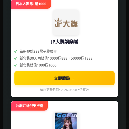
日本人團隊+送1000
JP大獎娛樂城
註冊即贈388電子體驗金
新會員30天內儲值10000送888，50000送1888
新會員儲值1000送1000
立即體驗 →
優惠更新日期: 2026-08-08 *仍有效
台網紅林倪安推薦