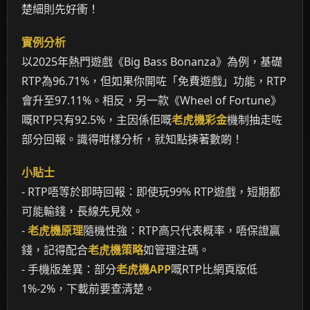
楚細則先好衝！
實例分析
以2025年熱門遊戲《Big Bass Bonanza》為例，基礎
RTP為96.71%，但如果你開咗「免費遊戲」功能，RTP
會升至97.11%。相反，另一款《Wheel of Fortune》
嘅RTP只有92.5%，主因係佢嘅
老虎機彩金
機制抽走咗
部分回報。識得咁樣分析，就知點揀著數啲！
小貼士
- RTP唔等於即時回報：即使玩99% RTP遊戲，短期都
可能輸錢，長線先見效。
-
老虎機原理
隨機性強：RTP高只代表概率，唔保證贏
錢，記得配合
老虎機策略
如管理注碼。
- 手機版差異：部分
老虎機APP
嘅RTP比網頁版低
1%-2%，下載前要查清楚。