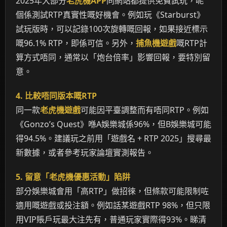
2025年大部分
老虎機APP
同網站都提供免費試玩，呢
個係測試RTP真實性嘅好機會。例如玩《Starburst》
試玩版時，可以記錄100次旋轉嘅回報，如果接近標示
嘅96.1% RTP，即係可信。另外，
捕魚機遊戲
嘅RTP計
算方式唔同，通常以「炮台倍率」影響回報，要特別留
意。
4. 比較唔同版本嘅RTP
同一款
老虎機遊戲
可能因平臺調整而有唔同RTP。例如
《Gonzo’s Quest》喺A娛樂城係96%，但B娛樂城可能
得94.5%。建議玩之前用「遊戲名 + RTP 2025」搜尋最
新數據，或者參考玩家論壇實測報告。
5. 留意「老虎機優惠活動」陷阱
部分娛樂城會用「高RTP」做招徠，但條款可能限制咗
適用嘅遊戲或投注額。例如話某遊戲RTP 98%，但只限
用VIP賬戶玩最大注先有，普通玩家實際得93%。睇清