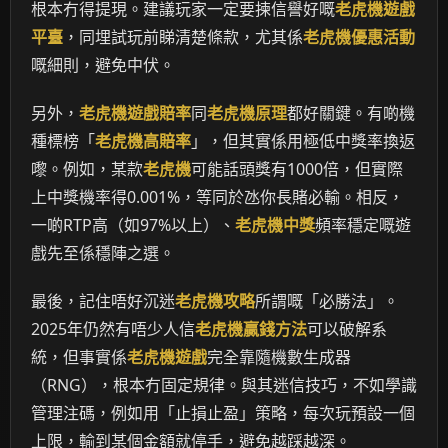
根本冇得提現。建議玩家一定要揀信譽好嘅
老虎機遊戲
平臺
，同埋試玩前睇清楚條款，尤其係
老虎機優惠活動
嘅細則，避免中伏。
另外，
老虎機遊戲賠率
同
老虎機原理
都好關鍵。有啲機
種標榜「
老虎機高賠率
」，但其實係用極低中獎率換返
嚟。例如，某款
老虎機
可能話頭獎有1000倍，但實際
上中獎機率得0.001%，等同於氹你長賭必輸。相反，
一啲RTP高（如97%以上）、
老虎機中獎
頻率穩定嘅遊
戲先至係穩陣之選。
最後，記住唔好沉迷
老虎機攻略
所謂嘅「必勝法」。
2025年仍然有唔少人信
老虎機贏錢方法
可以破解系
統，但事實係
老虎機遊戲
完全靠隨機數生成器
（RNG），根本冇固定規律。與其迷信技巧，不如學識
管理注碼，例如用「止損止盈」策略，每次玩預設一個
上限，輸到某個金額就停手，避免越踩越深。