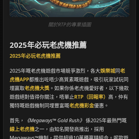
關於RTP的專業插圖
2025年必玩老虎機推薦
2025年必玩老虎機推薦
2025年嘅老虎機遊戲市場競爭激烈，各大
娛樂城
同
老
虎機APP
都推出咗唔少高質素嘅遊戲，吸引玩家試玩同
埋贏取
老虎機大獎
。如果你係老虎機愛好者，以下幾款
遊戲絕對值得你關注，唔單止
RTP（回報率）
高，仲有
獨特嘅遊戲機制同埋豐富嘅
老虎機彩金
優惠。
首先，
《Megaways™ Gold Rush》
係2025年最熱門嘅
線上老虎機
之一，由知名開發商推出，採用
Megaways™機制，提供超過10萬種贏錢組合。呢款遊