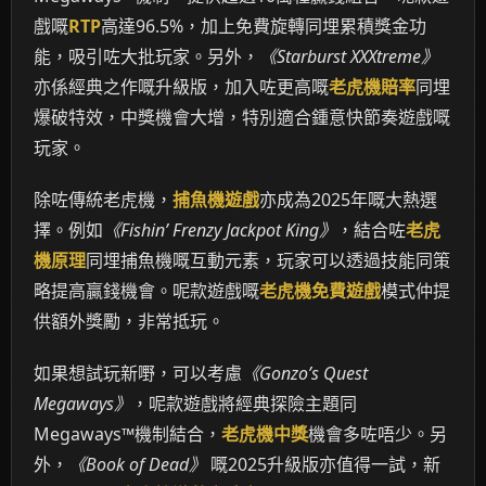
戲嘅
RTP
高達96.5%，加上免費旋轉同埋累積獎金功
能，吸引咗大批玩家。另外，
《Starburst XXXtreme》
亦係經典之作嘅升級版，加入咗更高嘅
老虎機賠率
同埋
爆破特效，中獎機會大增，特別適合鍾意快節奏遊戲嘅
玩家。
除咗傳統老虎機，
捕魚機遊戲
亦成為2025年嘅大熱選
擇。例如
《Fishin’ Frenzy Jackpot King》
，結合咗
老虎
機原理
同埋捕魚機嘅互動元素，玩家可以透過技能同策
略提高贏錢機會。呢款遊戲嘅
老虎機免費遊戲
模式仲提
供額外獎勵，非常抵玩。
如果想試玩新嘢，可以考慮
《Gonzo’s Quest
Megaways》
，呢款遊戲將經典探險主題同
Megaways™機制結合，
老虎機中獎
機會多咗唔少。另
外，
《Book of Dead》
嘅2025升級版亦值得一試，新