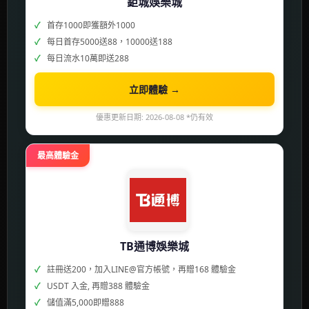
鉅城娛樂城
首存1000即獲額外1000
每日首存5000送88，10000送188
每日流水10萬即送288
立即體驗 →
優惠更新日期: 2026-08-08 *仍有效
最高體驗金
TB通博娛樂城
註冊送200，加入LINE@官方帳號，再贈168 體驗金
USDT 入金, 再贈388 體驗金
儲值滿5,000即贈888