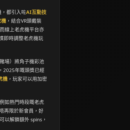
機，都引入咗
AI互動技
虎機
，結合VR頭戴裝
而線上老虎機平台亦
慣即時調整老虎機玩
賭場）將角子機彩池
k，2025年嘅頭獎已經
虎機
，玩家可以用加密
例如熱門時段嘅老虎
轉唔再限於新會員，好
以解鎖額外 spins，