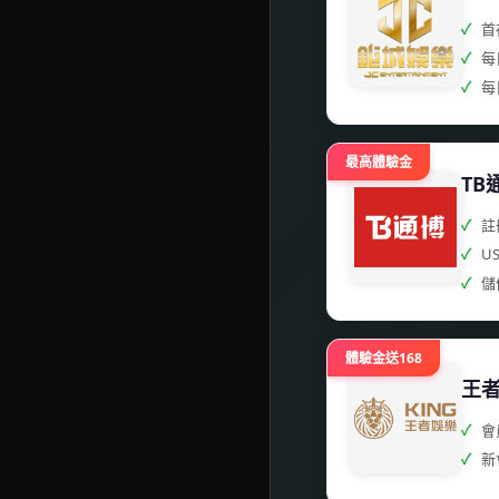
首
每
每
最高體驗金
TB
註
U
儲
體驗金送168
王
會
新