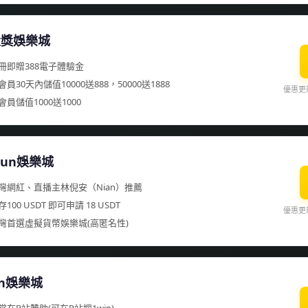
大獎娛樂城
冊即贈388電子體驗金
會員30天內儲值10000送888，50000送1888
優惠更新
會員儲值1000送1000
Fun娛樂城
灣網紅、直播主林倪安（Nian）推薦
存100 USDT 即可申請 18 USDT
優惠更新
灣首選虛擬貨幣娛樂城(高匿名性)
in娛樂城