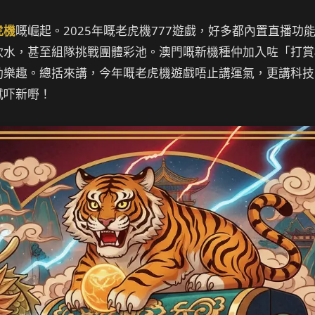
虎機
嘅崛起。2025年嘅老虎機777遊戲，好多都內置直播功
吹水，甚至組隊挑戰團體彩池。澳門嘅新機種仲加入咗「打賞
動樂趣。總括來講，今年嘅老虎機遊戲唔止講運氣，更講科技
試吓新嘢！