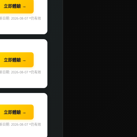
立即體驗 →
日期: 2026-08-07 *仍有效
立即體驗 →
日期: 2026-08-07 *仍有效
立即體驗 →
日期: 2026-08-07 *仍有效