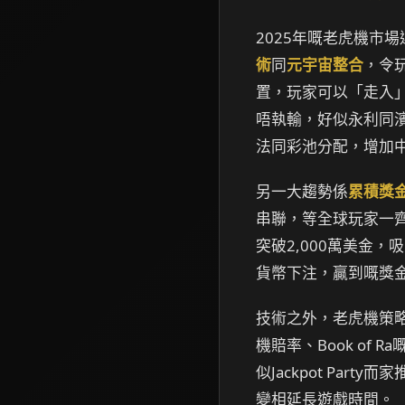
2025年嘅老虎機市
術
同
元宇宙整合
，令
置，玩家可以「走入
唔執輸，好似永利同濱
法同彩池分配，增加
另一大趨勢係
累積獎
串聯，等全球玩家一齊爭奪
突破2,000萬美金
貨幣下注，贏到嘅獎金
技術之外，老虎機策
機賠率、Book o
似Jackpot Pa
變相延長遊戲時間。