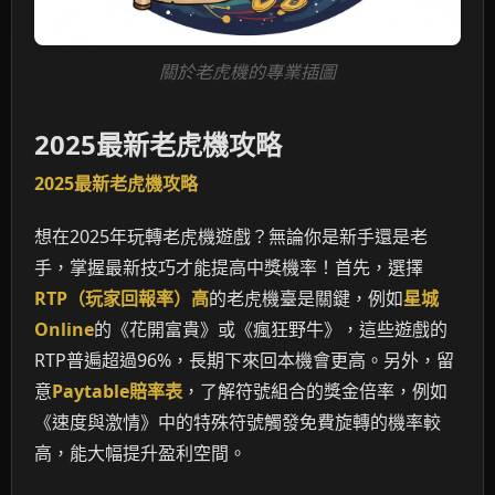
關於老虎機的專業插圖
2025最新老虎機攻略
2025最新老虎機攻略
想在2025年玩轉老虎機遊戲？無論你是新手還是老
手，掌握最新技巧才能提高中獎機率！首先，選擇
RTP（玩家回報率）高
的老虎機臺是關鍵，例如
星城
Online
的《花開富貴》或《瘋狂野牛》，這些遊戲的
RTP普遍超過96%，長期下來回本機會更高。另外，留
意
Paytable賠率表
，了解符號組合的獎金倍率，例如
《速度與激情》中的特殊符號觸發免費旋轉的機率較
高，能大幅提升盈利空間。