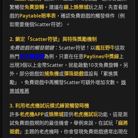
繁觸發
免費旋轉
。建議在
線上娛樂城
玩之前，先查看遊
戲的
Paytable賠率表
，確認免費遊戲的觸發條件（例
如需要幾個Scatter符號）。
2. 鎖定「Scatter符號」與特殊獎勵機制
免費遊戲的觸發關鍵
：Scatter符號！以
瘋狂野牛
這款
熱門
老虎機遊戲
為例，只要在任意
Paylines中獎線
上
出現3個以上金幣Scatter，就能啟動10次免費旋轉。另
外，部分遊戲如
捕魚機
或
彈珠遊戲
還設有「累進獎
勵」，免費遊戲中再觸發Scatter可額外增加次數。
娛
樂城推薦
3. 利用老虎機試玩模式練習觸發時機
許多
老虎機APP
或
娛樂城
提供
老虎機試玩
功能，這是測
試免費遊戲規則的最佳機會。舉例來說，在試玩「
麻將
遊戲
」主題的老虎機時，你會發現免費遊戲通常出現在