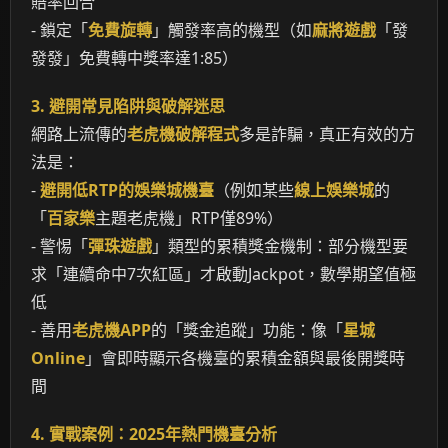
賠率回合
- 鎖定「
免費旋轉
」觸發率高的機型（如
麻將遊戲
「發
發發」免費轉中獎率達1:85）
3. 避開常見陷阱與破解迷思
網路上流傳的
老虎機破解程式
多是詐騙，真正有效的方
法是：
-
避開低RTP的娛樂城機臺
（例如某些
線上娛樂城
的
「
百家樂
主題老虎機」RTP僅89%）
- 警惕「
彈珠遊戲
」類型的累積獎金機制：部分機型要
求「連續命中7次紅區」才啟動Jackpot，數學期望值極
低
- 善用
老虎機APP
的「獎金追蹤」功能：像「
星城
Online
」會即時顯示各機臺的累積金額與最後開獎時
間
4. 實戰案例：2025年熱門機臺分析