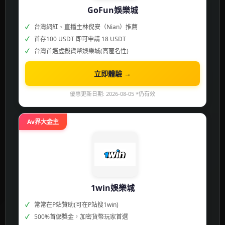
GoFun娛樂城
台灣網紅、直播主林倪安（Nian）推薦
首存100 USDT 即可申請 18 USDT
台灣首選虛擬貨幣娛樂城(高匿名性)
立即體驗 →
優惠更新日期: 2026-08-05 *仍有效
Av界大金主
1win娛樂城
常常在P站贊助(可在P站搜1win)
500%首儲獎金，加密貨幣玩家首選