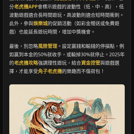
分
老虎機APP
會標示遊戲的波動性（低、中、高），低
波動遊戲適合長時間遊玩，高波動則適合短時間衝刺。
此外，參與
娛樂城
的促銷活動（如彩金贈送或免費遊
戲）也能延長遊玩時間，增加中獎機會。
最後，別忽略
風險管理
。設定贏錢和輸錢的停損點，例
如贏到本金的50%就收手，或輸掉30%就停止。2025年
的
老虎機攻略
強調理性遊玩，結合
資金控管
與遊戲選
擇，才能享受
角子老虎機
的樂趣而不傷荷包！