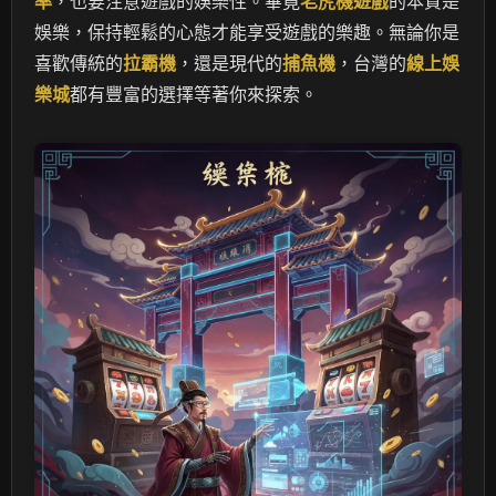
率
，也要注意遊戲的娛樂性。畢竟
老虎機遊戲
的本質是
娛樂，保持輕鬆的心態才能享受遊戲的樂趣。無論你是
喜歡傳統的
拉霸機
，還是現代的
捕魚機
，台灣的
線上娛
樂城
都有豐富的選擇等著你來探索。