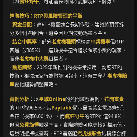
（如
瘋狂野牛
）可能需長時間才能體現RTP優勢。
進階技巧：RTP與風險管理的平衡
-
資金分配
：高RTP機臺適合長期作戰，建議將預算拆
分多個小額回合，避免因短期波動耗盡本金。
-
結合中獎率
：部分
老虎機種類
標榜高
中獎機率
但RTP
普通（如85%），這類機臺適合追求頻繁小獎的玩家，
而非
老虎機中大獎
目標者。
-
動態調整
：2025年新推出的機臺常採用「動態RTP」
技術，根據玩家行為微調回報率，這時需參考
老虎機賠
率
變化趨勢調整策略。
實例分析
：以
星城Online
的熱門遊戲為例，
花開富貴
的RTP為96.5%，其
Paytable
顯示最高獎金需湊齊5朵
金花（機率0.001%），而
瘋狂野牛
的RTP雖僅94.8%，
但因
免費旋轉
觸發率高，實際體驗可能更接近標示值。
這說明選擇機臺時，RTP需搭配
老虎機彩金
結構綜合評