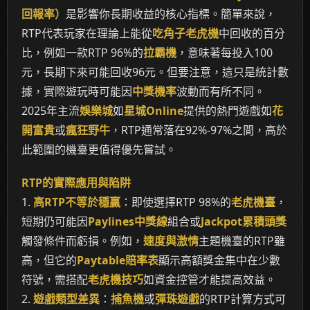
回報率）
是影響你長期收益的核心指標。簡單來說，
RTP代表玩家在理論上能從
吃角子老虎機
中回收的百分
比，例如一款RTP 96%的
拉霸機
，意味著每投入100
元，長期下來可能回收96元。但要注意，這只是統計數
據，實際遊玩時可能因
中獎機率
波動而有所不同。
2025年主流
娛樂城
如
星城Online
提供的熱門遊戲如
花
開富貴
或
瘋狂野牛
，RTP通常落在92%-97%之間，高於
此範圍的機臺更值得優先嘗試。
RTP的實際應用與陷阱
1.
高RTP不等於穩贏
：即使選擇RTP 98%的
老虎機臺
，
短期仍可能因
Paylines中獎線
組合或
Jackpot累積頭獎
觸發條件而虧損。例如，
速度與激情
主題機臺的RTP雖
高，但它的
Paytable賠率表
顯示高額獎金集中在少數
符號，需搭配
老虎機技巧
如資金控管才能提高效益。
2.
遊戲類型差異
：
捕魚機
或
彈珠遊戲
的RTP計算方式可