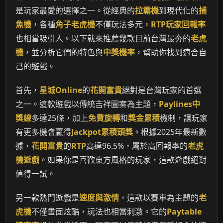
是玩家最愛的選擇之一。從經典的
拉霸機
到現代化的
捕
魚機
，各種
角子老虎機
不僅玩法多元，
RTP玩家回報率
也相當吸引人。以下就來推薦幾款目前台灣最夯的
老虎
機
，並分析它們的特色與
中獎機率
，幫助你找到適合自
己的遊戲。
首先，
星城Online
的
花開富貴
絕對是台灣玩家的首選
之一。這款遊戲以傳統吉祥圖案為主題，
Paylines中
獎線
多達25條，加上
免費旋轉
和
獎金累積
機制，讓玩家
有更多機會贏得
Jackpot累積頭獎
。根據2025年最新數
據，
花開富貴
的
RTP
高達96.5%，屬於高回報率的
老虎
機遊戲
。如果你是喜歡東方風格的玩家，這款遊戲絕對
值得一試。
另一款熱門遊戲是
速度與激情
，這款以賽車為主題的
老
虎機
不僅畫面炫酷，玩法也相當刺激。它的
Paytable