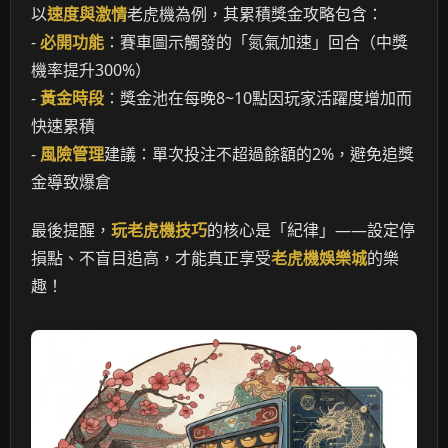
以
速度與激情
老虎機為例，其累積獎金攻略包含：
-
必開功能
：賽車圖示觸發的「氮氣加速」回合（中獎
機率提升300%）
-
黃金時段
：獎金池在每晚8~10點因玩家活躍度增加而
快速累積
-
風險管理
建議：單次投注不超過餘額的2%，避免追獎
金導致爆倉
最後提醒，
玩老虎機技巧
的核心是「紀律」——設定停
損點、不盲目追高，才能真正享受
老虎機娛樂城
的樂
趣！