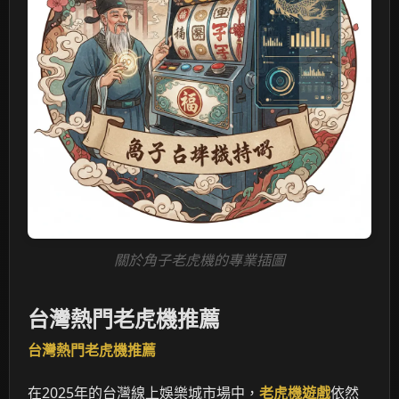
關於角子老虎機的專業插圖
台灣熱門老虎機推薦
台灣熱門老虎機推薦
在2025年的台灣線上娛樂城市場中，
老虎機遊戲
依然