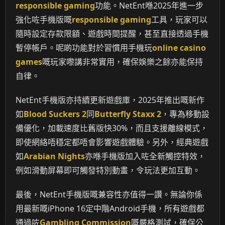
responsible gaming
功能。NetEnt喺2025年進一步
強化咗手機版嘅
responsible gaming
工具，玩家可以
隨時設定存款限額、遊戲時間提醒，甚至直接透過手機
暫停帳戶。呢啲功能對於習慣用手機玩
online casino
games
嘅玩家嚟講非常實用，確保娛樂之餘亦能保持
自律。
NetEnt手機版亦持續更新遊戲庫，2025年推出嘅新作
如
Blood Suckers 2
同
Butterfly Staxx 2
，專為移動設
備優化，加載速度比舊版快30%，而且支援離線模式，
即使網絡唔穩定都唔會影響遊戲體驗。另外，經典遊戲
如
Arabian Nights
亦喺手機版加入咗全新觸控特效，
例如滑動屏幕即可觸發特別動畫，令玩法更加互動。
最後，NetEnt手機版嘅兼容性亦值得一讚。無論你係
用最新嘅iPhone 16定中階Android手機，所有遊戲都
通過咗
Gambling Commission
嘅嚴格測試，確保公