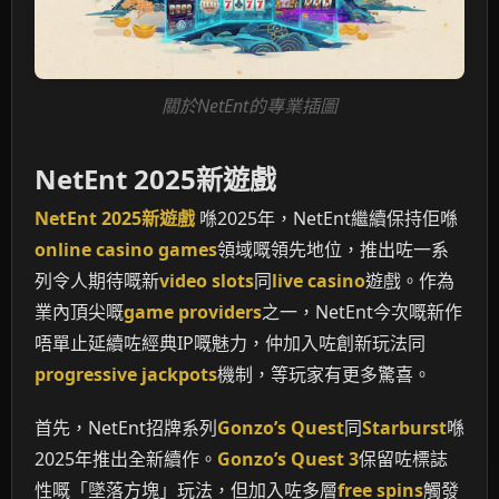
關於NetEnt的專業插圖
NetEnt 2025新遊戲
NetEnt 2025新遊戲
喺2025年，NetEnt繼續保持佢喺
online casino games
領域嘅領先地位，推出咗一系
列令人期待嘅新
video slots
同
live casino
遊戲。作為
業內頂尖嘅
game providers
之一，NetEnt今次嘅新作
唔單止延續咗經典IP嘅魅力，仲加入咗創新玩法同
progressive jackpots
機制，等玩家有更多驚喜。
首先，NetEnt招牌系列
Gonzo’s Quest
同
Starburst
喺
2025年推出全新續作。
Gonzo’s Quest 3
保留咗標誌
性嘅「墜落方塊」玩法，但加入咗多層
free spins
觸發