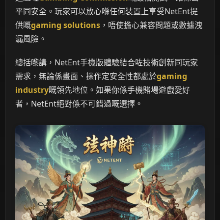
平同安全。玩家可以放心喺任何裝置上享受NetEnt提
供嘅
gaming solutions
，唔使擔心兼容問題或數據洩
漏風險。
總括嚟講，NetEnt手機版體驗結合咗技術創新同玩家
需求，無論係畫面、操作定安全性都處於
gaming
industry
嘅領先地位。如果你係手機賭場遊戲愛好
者，NetEnt絕對係不可錯過嘅選擇。