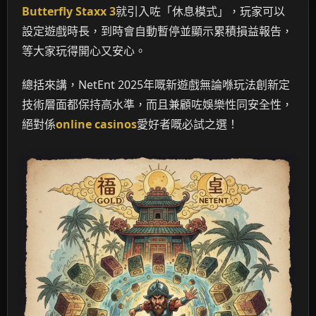
Butterfly Staxx 3
就引入咗「休息模式」，玩家可以
設定遊戲時長，到時會自動暫停並顯示累積損益報告，
等大家玩得開心又安心。
總括來講，NetEnt 2025年嘅新遊戲無論喺玩法創新定
技術層面都保持高水準，而且兼顧咗娛樂性同安全性，
絕對係
online casinos
愛好者嘅必試之選！