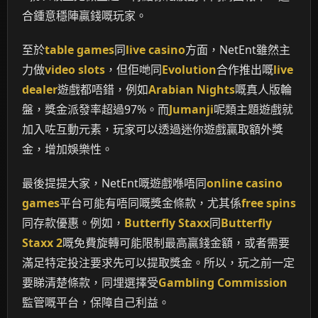
合鍾意穩陣贏錢嘅玩家。
至於
table games
同
live casino
方面，NetEnt雖然主
力做
video slots
，但佢哋同
Evolution
合作推出嘅
live
dealer
遊戲都唔錯，例如
Arabian Nights
嘅真人版輪
盤，獎金派發率超過97%。而
Jumanji
呢類主題遊戲就
加入咗互動元素，玩家可以透過迷你遊戲贏取額外獎
金，增加娛樂性。
最後提提大家，NetEnt嘅遊戲喺唔同
online casino
games
平台可能有唔同嘅獎金條款，尤其係
free spins
同存款優惠。例如，
Butterfly Staxx
同
Butterfly
Staxx 2
嘅免費旋轉可能限制最高贏錢金額，或者需要
滿足特定投注要求先可以提取獎金。所以，玩之前一定
要睇清楚條款，同埋選擇受
Gambling Commission
監管嘅平台，保障自己利益。