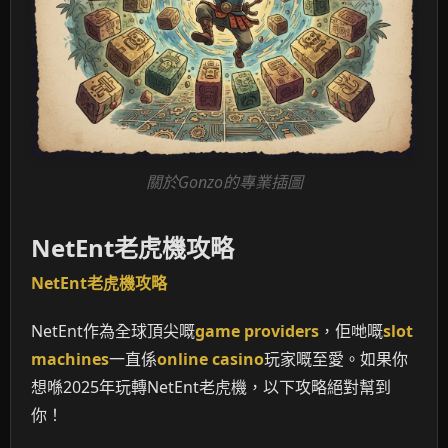
關於Gonzo的專業插圖
NetEnt老虎機攻略
NetEnt老虎機攻略
NetEnt作為全球頂尖嘅
game providers
，佢哋嘅
slot
machines
一直係
online casino
玩家嘅至愛。如果你
想喺2025年玩轉NetEnt老虎機，以下攻略絕對幫到
你！