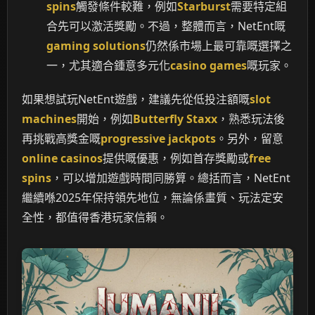
spins
觸發條件較難，例如
Starburst
需要特定組
合先可以激活獎勵。不過，整體而言，NetEnt嘅
gaming solutions
仍然係市場上最可靠嘅選擇之
一，尤其適合鍾意多元化
casino games
嘅玩家。
如果想試玩NetEnt遊戲，建議先從低投注額嘅
slot
machines
開始，例如
Butterfly Staxx
，熟悉玩法後
再挑戰高獎金嘅
progressive jackpots
。另外，留意
online casinos
提供嘅優惠，例如首存獎勵或
free
spins
，可以增加遊戲時間同勝算。總括而言，NetEnt
繼續喺2025年保持領先地位，無論係畫質、玩法定安
全性，都值得香港玩家信賴。