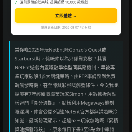
巨無霸級的娛樂城, 提供超過 10,000 款遊戲
立即體驗 →
優惠更新日期: 2026-08-07 *仍有效
當你喺2025年玩NetEnt嘅Gonzo’s Quest或
Starburst時，係咪仲以為只係靠彩數？其實
NetEnt遊戲內置嘅數學模型同獎勵機制，早被專
業玩家破解出5大關鍵策略。由RTP率調整到免費
轉觸發時機，甚至隱藏彩蛋嘅觸發條件，今次我哋
搵嚟有7年經驗嘅職業玩家Simon，用數據拆解點
樣避開『食分週期』、點樣利用Megaways機制
嘅漏洞，仲會公開3個連NetEnt官方都無講過嘅冷
知識。最新發現顯示，超過62%玩家忽略嘅『累積
獎池觸發時段』，原來每日下晝3至5點命中率特