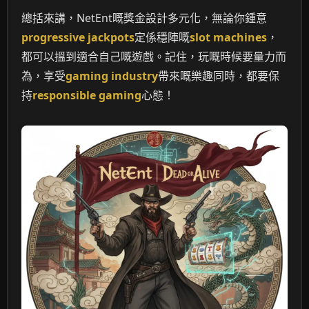
總括來講，NetEnt嘅獎金設計多元化，無論你鍾意
progressive jackpots
定係穩陣嘅
slot machines
，
都可以搵到適合自己嘅遊戲。記住，玩嘅時候要量力而
為，享受
gaming industry
帶來嘅樂趣同時，都要保
持
responsible gaming
心態！