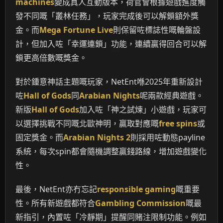
machines
變成真人互動版本，荷官會根據遊戲進度觸
發不同嘅「叢林任務」，玩家完成後可以解鎖額外獎
金。而
Mega Fortune Live
則保留咗標誌性嘅輪盤設
計，但加入咗「幸運連鎖」功能，連續贏得回合可以解
鎖更高倍數嘅獎金。
對於鍾意神話主題嘅玩家，NetEnt喺2025年重新設計
咗
Hall of Gods
同
Arabian Nights
呢兩款經典遊戲。
新版
Hall of Gods
加入咗「神之試煉」小遊戲，玩家可
以選擇挑戰不同嘅北歐神明，贏取對應嘅
free spins
或
固定獎金。而
Arabian Nights 2
則採用咗動態payline
系統，每次spin都會隨機調整贏錢路線，增加遊戲變化
性。
最後，NetEnt亦冇忘記
responsible gaming
嘅重要
性。所有新遊戲都符合
Gambling Commission
嘅最
新指引，內置咗「冷靜期」提醒同賭注限制功能。例如