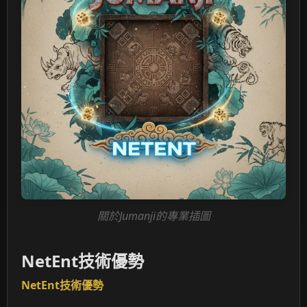
關於Jumanji的專業插圖
NetEnt技術優勢
NetEnt技術優勢