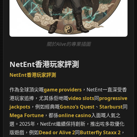
關於Alive的專業插圖
NetEnt香港玩家評測
NetEnt香港玩家評測
作為全球頂尖嘅
game providers
，NetEnt一直深受香
港玩家追捧，尤其係佢哋嘅
video slots
同
progressive
jackpots
，例如經典嘅
Gonzo’s Quest
、
Starburst
同
Mega Fortune
，都係
online casino
入面嘅人氣之
選。2025年，NetEnt繼續保持創新，推出咗多款優化
版遊戲，例如
Dead or Alive 2
同
Butterfly Staxx 2
，