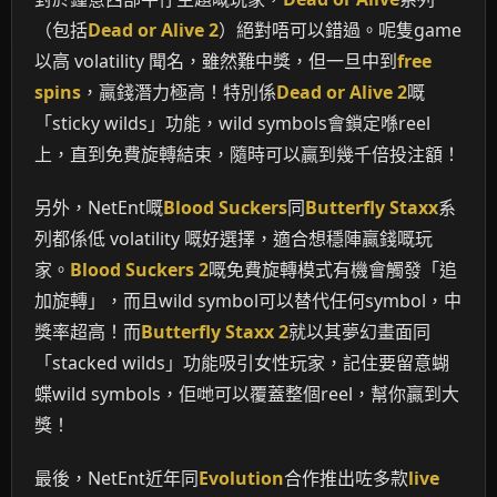
（包括
Dead or Alive 2
）絕對唔可以錯過。呢隻game
以高 volatility 聞名，雖然難中獎，但一旦中到
free
spins
，贏錢潛力極高！特別係
Dead or Alive 2
嘅
「sticky wilds」功能，wild symbols會鎖定喺reel
上，直到免費旋轉結束，隨時可以贏到幾千倍投注額！
另外，NetEnt嘅
Blood Suckers
同
Butterfly Staxx
系
列都係低 volatility 嘅好選擇，適合想穩陣贏錢嘅玩
家。
Blood Suckers 2
嘅免費旋轉模式有機會觸發「追
加旋轉」，而且wild symbol可以替代任何symbol，中
獎率超高！而
Butterfly Staxx 2
就以其夢幻畫面同
「stacked wilds」功能吸引女性玩家，記住要留意蝴
蝶wild symbols，佢哋可以覆蓋整個reel，幫你贏到大
獎！
最後，NetEnt近年同
Evolution
合作推出咗多款
live