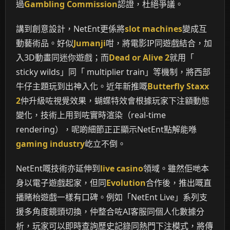
過
Gambling Commission
認證，杜絕爭議。
講到創意設計，NetEnt更係將
slot machines
變成互
動藝術品。好似
Jumanji
咁，將電影IP同遊戲結合，加
入3D動畫同迷你遊戲；而
Dead or Alive 2
就用「
sticky wilds」同「 multiplier train」等機制，將西部
牛仔主題玩到出神入化。近年新推嘅
Butterfly Staxx
2
仲升級咗視覺效果，蝴蝶特效會根據玩家下注額動態
變化，技術上用到咗實時渲染（real-time
rendering），呢啲細節正正顯示NetEnt點解能喺
gaming industry
屹立不倒。
NetEnt嘅技術亦延伸到
live casino
領域。雖然佢哋本
身以電子遊戲起家，但同
Evolution
合作後，推出嘅直
播賭枱遊戲一樣有口碑。例如「NetEnt Live」系列支
援多角度鏡頭切換，仲整合咗AI客服同個人化數據分
析，玩家可以即時查詢歷史記錄同熱門下注模式，將傳