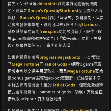
首先，NetEnt嘅
video slots
以高畫質同創新玩法聞
名，經典如
Gonzo’s Quest
同
Starburst
至今依然人氣
爆棚。
Gonzo’s Quest
採用「墜落式」旋轉機制，連贏
時會觸發倍數獎勵，最高可以去到5倍！而
Starburst
就以其簡單易玩同
free spins
功能吸引新手，記住，呢
隻game嘅贏錢關鍵在於善用「擴張wild」功能，觸發
後可以覆蓋整個reel，贏面即刻大增。
如果你鍾意刺激嘅
progressive jackpots
，一定要試
吓
Mega Fortune
同
Hall of Gods
。呢兩隻game嘅累
積獎金可以高達幾百萬歐元，而且
Mega Fortune
嘅輪
盤bonus game係贏取jackpot嘅關鍵，記住要留多啲
本錢去追呢個機會！至於
Hall of Gods
，佢嘅免費旋轉
模式會隨機觸發「hammer of gods」功能，有機會直
接贏取jackpot，真係緊張到爆！
對於鍾意西部牛仔主題嘅玩家，
Dead or Alive
系列