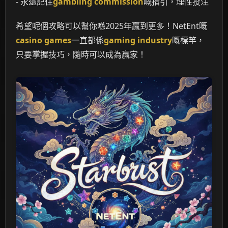
- 永遠記住
gambling commission
嘅指引，理性投注
希望呢個攻略可以幫你喺2025年贏到更多！NetEnt嘅
casino games
一直都係
gaming industry
嘅標竿，
只要掌握技巧，隨時可以成為贏家！