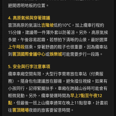
避開透明地板的位置。
4. 高原氣候與穿著建議
雲頂高原的氣溫比
吉隆坡
低約10°C，加上纜車行程約
15分鐘，建議帶一件薄外套以防著涼。另外，高原氣候
多變，午後容易起霧，若想拍下清晰的山景，最好選擇
上午時段
搭乘。穿著舒適的鞋子也很重要，因為纜車站
到
雲頂國際會議中心
或
娛樂城
可能需要步行一段路。
5. 安全與行李注意事項
纜車車廂空間有限，大型行李需寄放在車站（付費服
務）。隨身包包建議放在腳邊，避免擋住視線。如果有
小孩同行，記得緊握扶手，車廂在跨越山谷時可能會有
輕微晃動。另外，纜車營運時間為
早上7點至午夜12
點
，但最後一班上山纜車通常在晚上11點發車，計畫前
往
雲頂賭場
夜遊的旅客要留意時間。