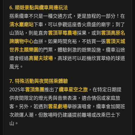
6. 順遊景點與纜車周邊玩法
搭乘纜車不只是一種交通方式，更是旅程的一部分！在
清水巖廟站
下車，可以參觀這座香火鼎盛的廟宇；到了
山頂站，則能直奔
雲頂草莓農場
採果，或到
雲頂高原名
牌購物中心
血拼。如果時間充裕，不妨買一張
雲頂天城
世界主題樂園
的門票，體驗刺激的遊樂設施。纜車沿途
還會經過
高爾夫球場
，高球迷可以趁機欣賞翠綠的球道
風光。
7. 特殊活動與夜間搭乘體驗
2025年
雲頂集團
推出了
纜車星空之旅
，在特定日期提
供夜間限定的燈光秀與音樂表演，適合情侶或家庭旅
客。另外，若遇到
雲星劇場
舉辦演唱會，纜車會加開班
次疏運人潮，但散場時仍建議提前離場或改乘巴士下
山。