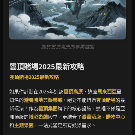
關於雲頂高原的專業插圖
雲頂賭場2025最新攻略
雲頂賭場2025最新攻略
如果你計劃在2025年造訪
雲頂高原
，這座
馬來西亞
最
知名的
避暑勝地
兼
娛樂城
，絕對不能錯過
雲頂賭場
的最
新玩法！作為
雲頂集團
旗下的核心設施，這裡不僅是亞
洲頂級的
博彩遊戲
殿堂，更結合了
豪華酒店
、
購物中心
和
主題樂園
，一站式滿足所有娛樂需求。