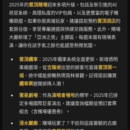
2025年的
雲頂賭場
迎來多項升級，包括全新引進的AI
荷官系統、高隱私度的VIP包廂，以及更豐富的電子賭
檯遊戲。如果你是高端玩家，建議提前預約
雲頂酒店
的
套房住宿，享受專屬通道與快速兌換服務。此外，賭場
大廳新增了「亞洲之夜」主題區，每週末還有現場表
演，讓你在試手氣之餘也能感受熱鬧氛圍。
雲頂纜車
：2025年纜車系統全面更新，新增透明
車廂選項，從
吉隆坡
出發的遊客可直達
雲頂第一
城
，途中還能俯瞰熱帶雨林景觀。記得提前購買
纜車票
避開排隊人潮！
雲星劇場
：作為
演唱會場地
的標竿，2025年已排
定多場國際巨星演出，建議查詢檔期並預訂套票
組合（含賭場優惠券）。
清水巖廟
：賭場玩累了？不妨到這座靈驗的古廟