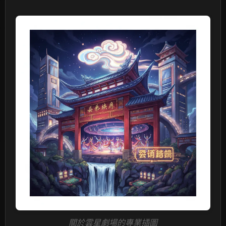
關於雲星劇場的專業插圖