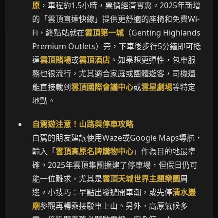
原
，車程約1.5小時，票價經濟實惠。2025年新增
的「雲頂直達快線」提供更舒適的座椅和免費Wi-
Fi，終點站就在
雲頂第一城
（Genting Highlands
Premium Outlets）旁，下車後步行5分鐘即可抵
達
雲頂賭場
或
雲頂酒店
。如果想更彈性，包車服
務也很流行，尤其適合家庭或團體遊客，司機還
能直接載到
雲頂國際會議中心
或
雲星劇場
等特定
地點。
自駕遊注意！山路與停車攻略
自駕的朋友建議使用Waze或Google Maps導航，
輸入「
雲頂高原名牌購物中心
」作為目的地最準
確。2025年雲頂集團擴建了停車場，但假日仍可
能一位難求，尤其是
雲頂天城世界主題樂園
周
邊。小技巧：早點出發避開車潮，或先停
清水巖
廟
參觀再轉乘接駁車上山。另外，高原氣候多