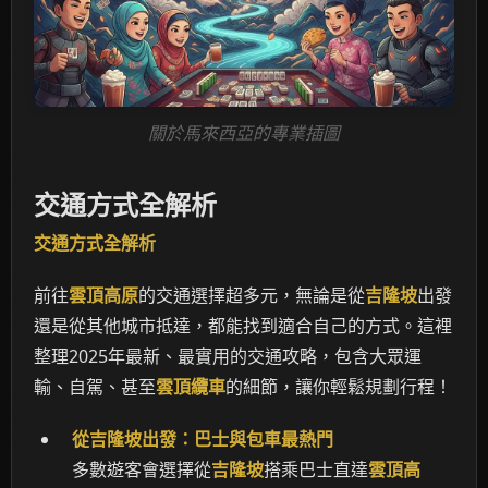
關於馬來西亞的專業插圖
交通方式全解析
交通方式全解析
前往
雲頂高原
的交通選擇超多元，無論是從
吉隆坡
出發
還是從其他城市抵達，都能找到適合自己的方式。這裡
整理2025年最新、最實用的交通攻略，包含大眾運
輸、自駕、甚至
雲頂纜車
的細節，讓你輕鬆規劃行程！
從吉隆坡出發：巴士與包車最熱門
多數遊客會選擇從
吉隆坡
搭乘巴士直達
雲頂高