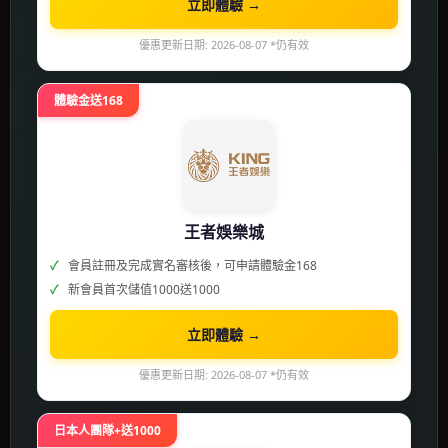
立即體驗 →
優惠更新日期: 2026-08-07 *仍有效
體驗金送168
王者娛樂城
會員註冊及完成實名審核後，可申請體驗金168
新會員首次儲值1000送1000
立即體驗 →
優惠更新日期: 2026-08-07 *仍有效
日本人團隊+送1000