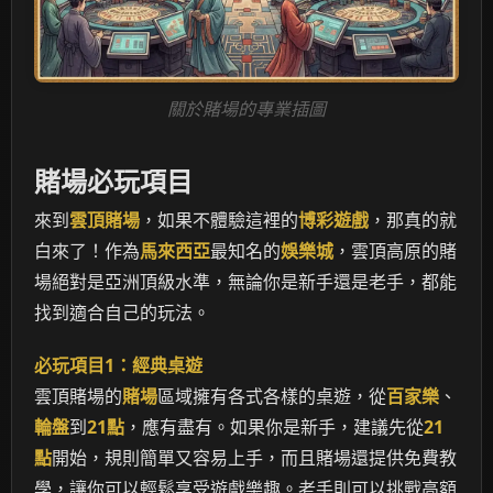
關於賭場的專業插圖
賭場必玩項目
來到
雲頂賭場
，如果不體驗這裡的
博彩遊戲
，那真的就
白來了！作為
馬來西亞
最知名的
娛樂城
，雲頂高原的賭
場絕對是亞洲頂級水準，無論你是新手還是老手，都能
找到適合自己的玩法。
必玩項目1：經典桌遊
雲頂賭場的
賭場
區域擁有各式各樣的桌遊，從
百家樂
、
輪盤
到
21點
，應有盡有。如果你是新手，建議先從
21
點
開始，規則簡單又容易上手，而且賭場還提供免費教
學，讓你可以輕鬆享受遊戲樂趣。老手則可以挑戰高額