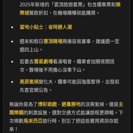
2025年新增的「雲頂旅遊套票」包含纜車票和
娛
樂城
餐飲折扣，在機場櫃檯就能購買。
當地小貼士：省時避人潮
週末和假日
雲頂賭場
周邊容易塞車，建議週一至
週四上山。
若要去
雲星劇場
看演唱會，纜車會加開夜間班
次，散場後不用擔心沒車下山。
高原氣候
變化大，纜車可能因強風暫停，出發前
先查官網公告。
無論你是為了
博彩遊戲
、
避暑勝地
的涼爽氣候，還是
主
題樂園
的刺激設施，選對交通方式能讓旅程更順暢。下
次規劃
馬來西亞
旅行時，別忘了把這些實用資訊存起
來！