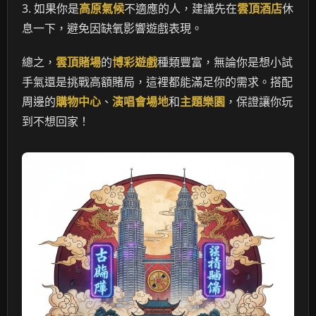
3. 如果你是
高原氣候
不適應的人，建議先在
雲頂酒店
休
息一下，避免因缺氧影響遊戲表現。
總之，
雲頂賭場
的
博彩遊戲
種類豐富，無論你是想小試
手氣還是挑戰高額賭局，這裡都能滿足你的需求。搭配
周邊的
購物中心
、
演唱會場地
和
主題樂園
，保證讓你玩
到不想回家！