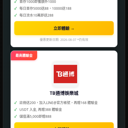
首存1000即獲額外1000
每日首存5000送88，10000送188
每日流水10萬即送288
立即體驗 →
優惠更新日期: 2026-08-07 *仍有效
最高體驗金
TB通博娛樂城
註冊送200，加入LINE@官方帳號，再贈168 體驗金
USDT 入金, 再贈388 體驗金
儲值滿5,000即贈888