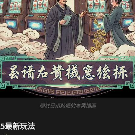
關於雲頂賭場的專業插圖
25最新玩法