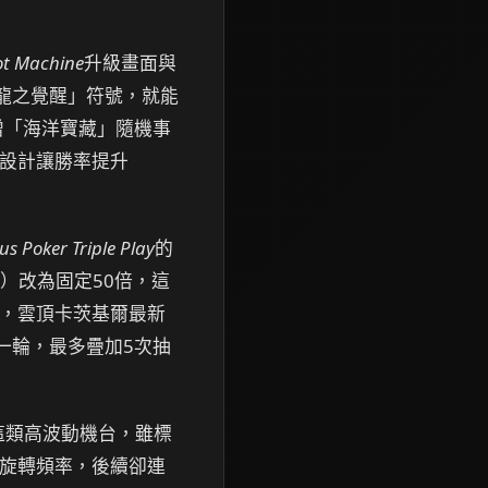
ot Machine
升級畫面與
龍之覺醒」符號，就能
增「海洋寶藏」隨機事
設計讓勝率提升
s Poker Triple Play
的
ush）改為固定50倍，這
，雲頂卡茨基爾最新
一輪，最多疊加5次抽
這類高波動機台，雖標
旋轉頻率，後續卻連