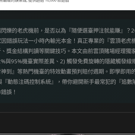
無霸級的娛樂城, 提供超過 10,000 款遊戲
閃爍的老虎機前，是否以為『隨便選臺押注就能賺』？2
家因錯誤玩法一小時內輸光本金！真正專業的『雲頂老虎
、獎金結構判讀等關鍵技巧。本文由前雲頂賭場經理獨家
2%與95%機臺實際差異、2) 觸發免費旋轉的隱藏觸發線規
財神到』等熱門機臺的特效動畫預判賠付週期。即學即用的
』與『動態注碼控制系統』，帶你避開新手最常犯的『追數
命錯誤！