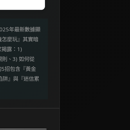
025年最新數據顯
機怎麼玩』其實暗
揭露：1)
則、3) 如何從
5招包含『黃金
陷阱』與『迷信累