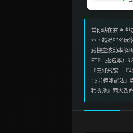
巨
當你站在雲頂賭場
示，超過83%玩
藏機臺波動率解析
RTP（返還率）9
『三條飛龍』『
15分鐘測試法
積獎池』兩大致