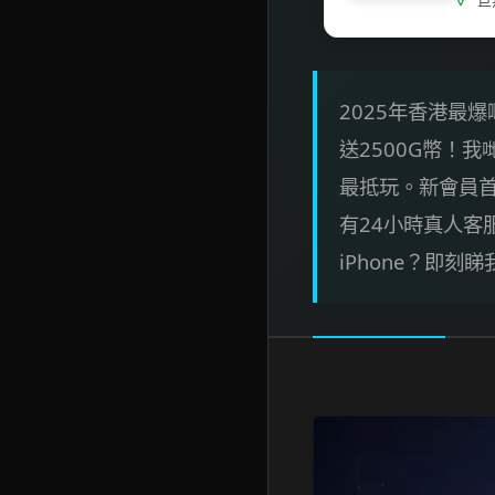
巨
2025年香港最
送2500G幣！我
最抵玩。新會員首
有24小時真人客
iPhone？即刻