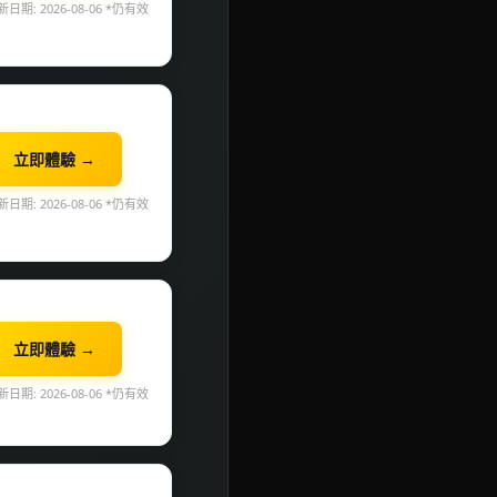
日期: 2026-08-06 *仍有效
立即體驗 →
日期: 2026-08-06 *仍有效
立即體驗 →
日期: 2026-08-06 *仍有效