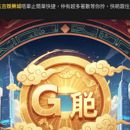
五吉娛樂城
唔單止簡單快捷，仲有超多著數等你拎，快啲跟住