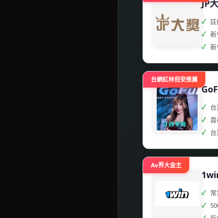
JP
註
新
新
台網紅林倪安推薦
Go
台
首
台
Av界大金主
1w
常
5