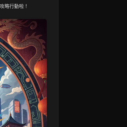
攻略行動啦！