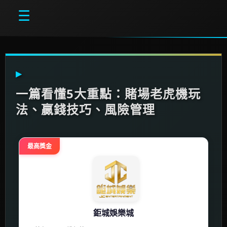
☰
一篇看懂5大重點：賭場老虎機玩
法、贏錢技巧、風險管理
最高獎金
鉅城娛樂城