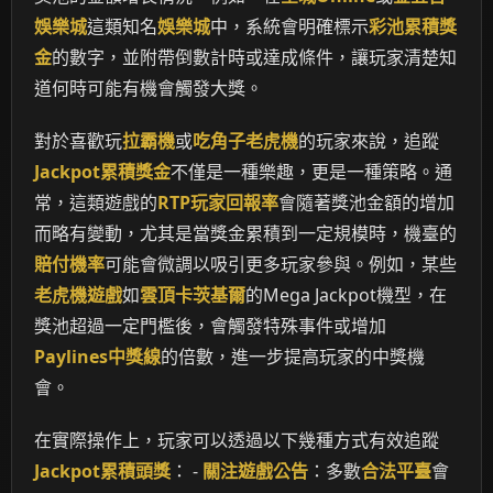
娛樂城
這類知名
娛樂城
中，系統會明確標示
彩池累積獎
金
的數字，並附帶倒數計時或達成條件，讓玩家清楚知
道何時可能有機會觸發大獎。
對於喜歡玩
拉霸機
或
吃角子老虎機
的玩家來說，追蹤
Jackpot累積獎金
不僅是一種樂趣，更是一種策略。通
常，這類遊戲的
RTP玩家回報率
會隨著獎池金額的增加
而略有變動，尤其是當獎金累積到一定規模時，機臺的
賠付機率
可能會微調以吸引更多玩家參與。例如，某些
老虎機遊戲
如
雲頂卡茨基爾
的Mega Jackpot機型，在
獎池超過一定門檻後，會觸發特殊事件或增加
Paylines中獎線
的倍數，進一步提高玩家的中獎機
會。
在實際操作上，玩家可以透過以下幾種方式有效追蹤
Jackpot累積頭獎
： -
關注遊戲公告
：多數
合法平臺
會