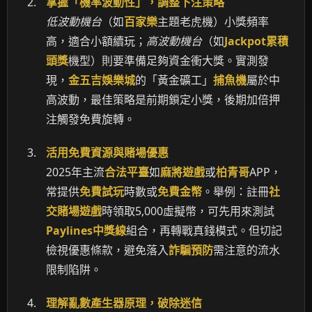
掌握「機率波動性」，調整下注策略
低波動機台
（如
百家樂
主題老虎機）小獎頻率
高，適合小額續玩；
高波動機台
（如
Jackpot累積
頭獎
機型）則要準備足夠資金衝大獎。實測發
現，
金五吉娛樂城
的「黃金礦工」
捕魚機
屬於中
高波動，最佳策略是前期鎖定小獎，後期加倍押
注觸發免費旋轉。
活用免費資源與賭場優惠
2025年主流
合法平臺
如
麻將遊戲
或
柏青哥
APP，
常提供
免費試玩
時數或
免費金幣
。舉例：註冊
社
交賭場遊戲
時領取5,000虛擬幣，可先用來測試
Paylines中獎線
組合，再轉戰真錢模式。但切記
檢視優惠條款，避免落入
詐騙預防
需注意的流水
限制陷阱。
理解亂數產生器原理，破除迷信