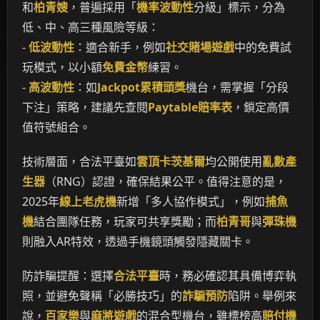
和
柏青嫂
，普遍採用「
機率波動性
分級」標示，分為
低、中、高三種風險等級：
-
低波動性
：適合新手，例如
社交賭場遊戲
中的免費試
玩模式，以小額
免費金幣
練習。
-
高波動性
：如
Jackpot累積頭獎
機台，需掌握「分段
下注」策略，建議先查閱
Paytable賠率表
，鎖定高價
值符號組合。
技術層面，合法平臺如
雲頂卡茨基爾
均公開使用
亂數產
生器
（RNG）認證，確保結果公平。值得注意的是，
2025年
線上老虎機
新增「多人協作模式」，例如
捕魚
機
結合團隊任務，玩家可共享獎勵；而
柏青哥
與
彈珠機
則融入AR特效，透過手機鏡頭觸發隱藏關卡。
防詐騙提醒：選擇
合法平臺
時，務必確認其具備博弈執
照，並避免聲稱「必勝技巧」的
詐騙預防
陷阱。舉例來
說，
百家樂
與
麻將遊戲
的混合型機台，雖標榜高
賠付機