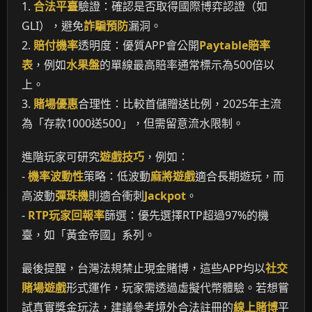
1.
合法平臺
驗證：確認是否取得國際博弈認證（如
GLI），避免
詐騙預防
漏洞。
2.
賠付機率
透明度：優質APP會公開
Paytable賠率
表
，例如
水果盤
的單線最高賠率通常標示為500倍以
上。
3.
賭場優惠
合理性：比較首儲贈送比例，2025年主流
為「存款1000送500」，但需留意流水限制。
進階玩家可研究
遊戲技巧
，例如：
-
機率波動性
策略：低波動
麻將遊戲
適合長期遊玩，而
高波動
彈珠機
則適合衝刺
Jackpot
。
-
RTP玩家回報率
篩選：優先選擇RTP超過97%的機
臺，如「黃金帝國」系列。
最後提醒，台灣法規禁止現金賭博，這些APP均以
社交
賭場遊戲
形式運作，玩家需透過虛擬代幣體驗。若想嘗
試真實獎金玩法，建議參考境外合法註冊的
線上賭博
平