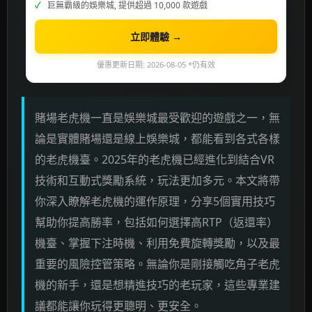
巨無霸級的娛樂城, 提供超過 10,000 款遊戲
立即體驗 →
優惠更新日期: 2026-08-05 *仍有效
賭場老虎機一直是娛樂城最受歡迎的遊戲之一，無
論是實體賭場還是線上娛樂城，都能看到各式各樣
的老虎機臺。2025年的老虎機已經進化到結合VR
技術和互動式獎勵系統，玩法更加多元。本文將帶
你深入瞭解老虎機的運作原理，分享5個實用技巧
幫助你提高勝率，包括如何選擇高RTP（返還率）
機臺、掌握下注時機、利用免費旋轉獎勵，以及最
重要的風險控管策略。無論你是剛接觸吃角子老虎
機的新手，還是想精進技巧的老玩家，這些專業建
議都能讓你玩得更聰明、更安全。