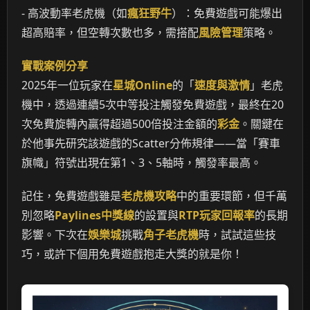
- 高波動率老虎機（如
瘋狂野牛
）：免費遊戲可能爆出
超高賠率，但空轉次數也多，需搭配
風險管理
策略。
實戰案例分享
2025年一位玩家在
星城Online
的「
速度與激情
」老虎
機中，透過連續5次中等投注觸發免費遊戲，最終在20
次免費旋轉內贏得超過500倍投注金額的
彩金
。關鍵在
於他事先研究該遊戲的Scatter分佈規律——當「賽車
旗幟」符號出現在第1、3、5軸時，觸發率最高。
記住，免費遊戲雖是
老虎機攻略
中的重要環節，但千萬
別忽略
Paylines中獎線
的設置與
RTP玩家回報率
的長期
影響。下次在
娛樂城
挑戰
角子老虎機
時，試試這些技
巧，或許下個用免費遊戲抱走大獎的就是你！