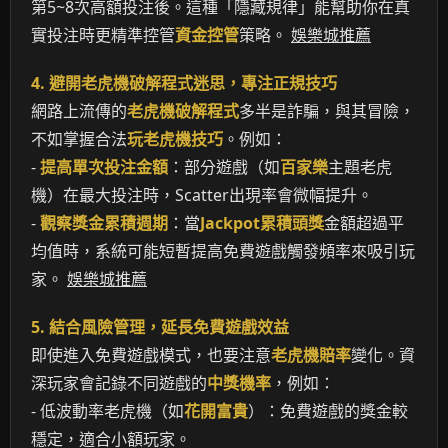
第5~8次高額投注後。這種「隱藏規律」能幫助你在真
實投注時更精準控管
資金控管
策略。
娛樂城推薦
4. 避開老虎機破解程式迷思，專注正規技巧
網路上流傳的
老虎機破解程式
多半是詐騙，與其冒險，
不如掌握合法
玩老虎機技巧
。例如：
-
提高單次投注金額
：部分遊戲（如
百家樂
主題老虎
機）在最大投注時，Scatter出現率會微幅提升。
-
觀察獎金累積週期
：當
Jackpot累積頭獎
金額超過平
均值時，系統可能短暫提高免費遊戲觸發頻率來吸引玩
家。
娛樂城推薦
5. 結合風險管理，延長免費遊戲效益
即使進入免費遊戲模式，也要注意
老虎機賠率
變化。資
深玩家會記錄不同遊戲的
中獎機率
，例如：
- 低波動率老虎機（如
花開富貴
）：免費遊戲的獎金較
穩定，適合小額玩家。