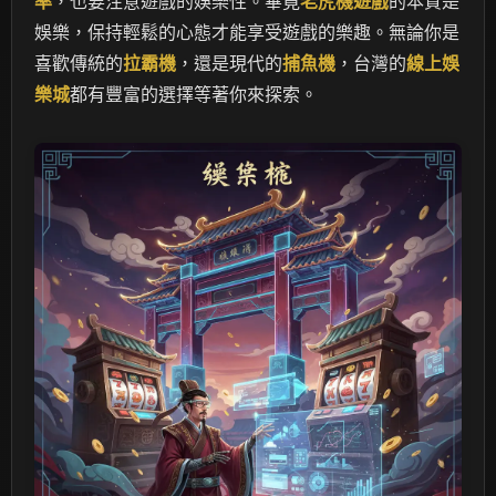
率
，也要注意遊戲的娛樂性。畢竟
老虎機遊戲
的本質是
娛樂，保持輕鬆的心態才能享受遊戲的樂趣。無論你是
喜歡傳統的
拉霸機
，還是現代的
捕魚機
，台灣的
線上娛
樂城
都有豐富的選擇等著你來探索。