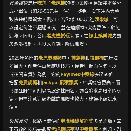
資金控管
是玩
吃角子老虎機
的核心策略。建議將本金分
成小單位（如20-50元為一注），避免一次下注過大導
致快速耗盡資金。例如，若你帶1000元進
娛樂城
，可
以設定每注不超過50元，並在連續輸5次後暫停，避免
追殺。同時，善用
老虎機試玩
功能，在
線上娛樂城
先熟
悉遊戲機制，再投入真錢，降低風險。
2025年熱門的
老虎機種類
中，
捕魚機
和
拉霸機
的玩法
差異大，前者注重反應與技巧，後者則偏向運氣。以
《花開富貴》為例，它的
Paylines中獎線
多達50條，
搭配
免費旋轉
和
Jackpot累積頭獎
，中獎機會更高。而
《瘋狂野牛》則以高波動性聞名，適合追求高賠率的玩
家，但需注意這類遊戲的風險也較大，建議小額試水
溫。
破解迷思
：網路上流傳的
老虎機破解程式
多是詐騙，真
正有效的技巧是觀察
老虎機賠率
與
中獎機率
。例如，部