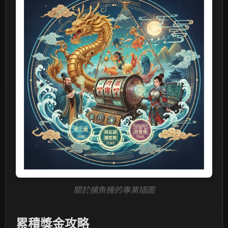
關於捕魚機的專業插圖
累積獎金攻略