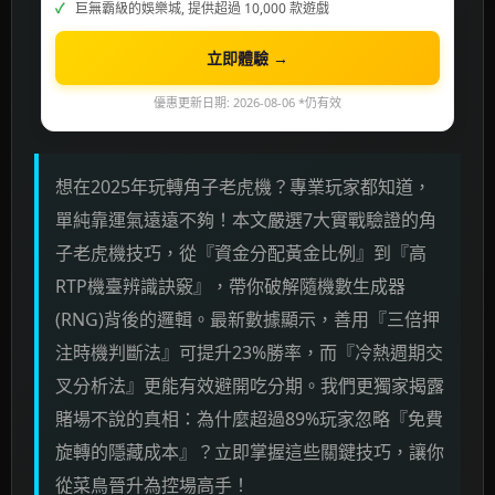
巨無霸級的娛樂城, 提供超過 10,000 款遊戲
立即體驗 →
優惠更新日期: 2026-08-06 *仍有效
想在2025年玩轉角子老虎機？專業玩家都知道，
單純靠運氣遠遠不夠！本文嚴選7大實戰驗證的角
子老虎機技巧，從『資金分配黃金比例』到『高
RTP機臺辨識訣竅』，帶你破解隨機數生成器
(RNG)背後的邏輯。最新數據顯示，善用『三倍押
注時機判斷法』可提升23%勝率，而『冷熱週期交
叉分析法』更能有效避開吃分期。我們更獨家揭露
賭場不說的真相：為什麼超過89%玩家忽略『免費
旋轉的隱藏成本』？立即掌握這些關鍵技巧，讓你
從菜鳥晉升為控場高手！