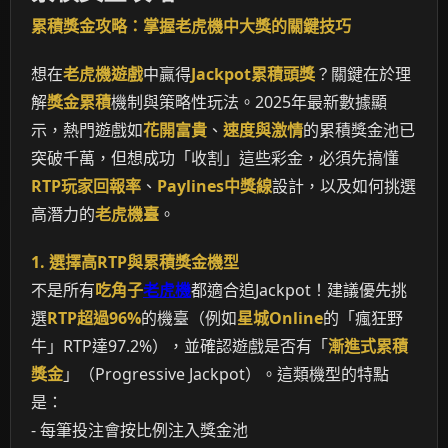
累積獎金攻略：掌握老虎機中大獎的關鍵技巧
想在
老虎機遊戲
中贏得
Jackpot累積頭獎
？關鍵在於理
解
獎金累積
機制與策略性玩法。2025年最新數據顯
示，熱門遊戲如
花開富貴
、
速度與激情
的累積獎金池已
突破千萬，但想成功「收割」這些彩金，必須先搞懂
RTP玩家回報率
、
Paylines中獎線
設計，以及如何挑選
高潛力的
老虎機臺
。
1. 選擇高RTP與累積獎金機型
不是所有
吃角子
老虎機
都適合追Jackpot！建議優先挑
選
RTP超過96%
的機臺（例如
星城Online
的「瘋狂野
牛」RTP達97.2%），並確認遊戲是否有「
漸進式累積
獎金
」（Progressive Jackpot）。這類機型的特點
是：
- 每筆投注會按比例注入獎金池