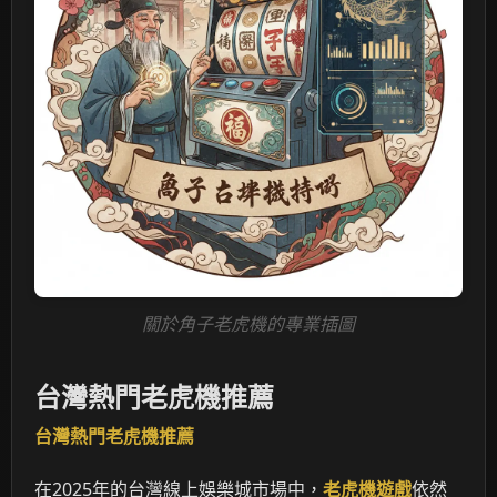
關於角子老虎機的專業插圖
台灣熱門老虎機推薦
台灣熱門老虎機推薦
在2025年的台灣線上娛樂城市場中，
老虎機遊戲
依然