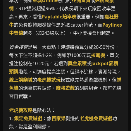
本功，例如
星城Online
熱門的
花開富貴
或
速度與激
情
，RTP通常超過96%，代表長期下來玩家回收率更
高。再來，看懂
Paytable賠率表
很重要，例如
瘋狂野
牛
的免費旋轉觸發條件是3個Scatter符號，而
Paylines
中獎線
越多（如243線以上），中小獎機會也越高。
資金控管
是另一大重點！建議將預算分成20-50等份，
每次下注不超過1-2%，例如帶1000元玩
拉霸機
，單次
投注控制在10-20元。若遇到
獎金累積
或
Jackpot累積
頭獎
階段，可適度提高注碼，但絕不追輸。實測發現，
線上娛樂城
的
老虎機試玩
模式能先熟悉遊戲機制，像
捕
魚機
的炮臺倍數調整、
麻將遊戲
的胡牌組合，都可先練
習再實戰。
老虎機攻略
進階心法：
1.
鎖定免費遊戲
：像
百家樂
側邊的
老虎機免費遊戲
功
能，常是盈利關鍵。