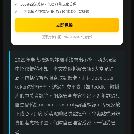
500%首儲獎金，加密貨幣玩家首選
巨無霸級的娛樂城, 提供超過 10,000 款遊戲
立即體驗 →
優惠更新日期: 2026-08-06 *仍有效
2025年老虎機遊戲詐騙手法層出不窮，唔少玩家
中招都懵然不知！本文為你拆解最新5大常見騙
局，包括假冒客服索取點數卡、利用developer
token操控賠率、透過社交平臺（如Reddit）散播
虛假中獎資訊等。網絡安全專家指出，近年詐騙集
團更會偽造network security認證標誌，等玩家放
下戒心。即刻睇清呢啲陷阱點運作，學識點樣分辨
真假老虎機平臺，保障自己唔會成為下一個受害
者！