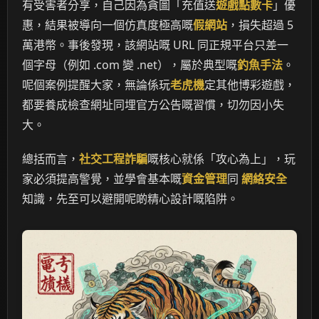
有受害者分享，自己因為貪圖「充值送
遊戲點數卡
」優
惠，結果被導向一個仿真度極高嘅
假網站
，損失超過 5
萬港幣。事後發現，該網站嘅 URL 同正規平台只差一
個字母（例如 .com 變 .net），屬於典型嘅
釣魚手法
。
呢個案例提醒大家，無論係玩
老虎機
定其他博彩遊戲，
都要養成檢查網址同埋官方公告嘅習慣，切勿因小失
大。
總括而言，
社交工程詐騙
嘅核心就係「攻心為上」，玩
家必須提高警覺，並學會基本嘅
資金管理
同
網絡安全
知識，先至可以避開呢啲精心設計嘅陷阱。