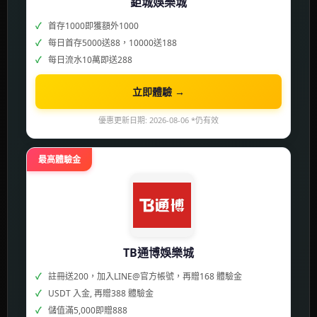
鉅城娛樂城
首存1000即獲額外1000
每日首存5000送88，10000送188
每日流水10萬即送288
立即體驗 →
優惠更新日期: 2026-08-06 *仍有效
最高體驗金
TB通博娛樂城
註冊送200，加入LINE@官方帳號，再贈168 體驗金
USDT 入金, 再贈388 體驗金
儲值滿5,000即贈888