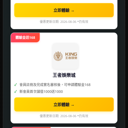
立即體驗 →
優惠更新日期: 2026-08-06 *仍有效
體驗金送168
王者娛樂城
會員註冊及完成實名審核後，可申請體驗金168
新會員首次儲值1000送1000
立即體驗 →
優惠更新日期: 2026-08-06 *仍有效