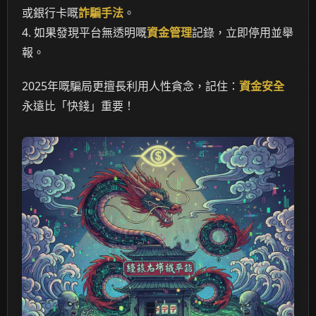
或銀行卡嘅
詐騙手法
。
4. 如果發現平台無透明嘅
資金管理
記錄，立即停用並舉
報。
2025年嘅騙局更擅長利用人性貪念，記住：
資金安全
永遠比「快錢」重要！