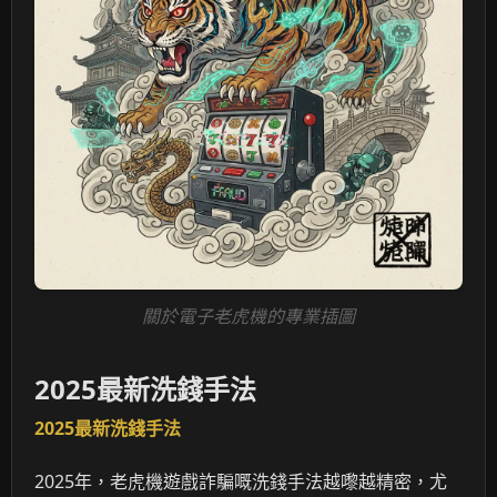
關於電子老虎機的專業插圖
2025最新洗錢手法
2025最新洗錢手法
2025年，老虎機遊戲詐騙嘅洗錢手法越嚟越精密，尤