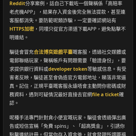
Reddit
分享案例，話自己下載咗一個聲稱係「高賠率
老虎機APP」，結果存入資金後完全無法提款，甚至連
客服都消失。要防範呢類詐騙，一定要確認網站有
HTTPS加密
，同埋只從官方渠道下載APP，避免點擊不
明連結。
騙徒會冒充
合法博奕遊戲平臺
嘅客服，透過社交媒體或
電郵聯絡玩家，聲稱帳戶有問題需要「驗證身份」，要
求提供銀行資料或
developer token
等敏感信息。有受
害者反映，騙徒甚至會偽造官方電郵地址，睇落非常逼
真。記住，正規平臺嘅客服永遠唔會主動問你密碼或財
務資料，遇到可疑情況最好直接去官網
file a ticket
確
認。
呢種手法專門針對貪小便宜嘅玩家。騙徒會透過彈出廣
告或短信宣稱「免費 spins」、「超高獎金」，引誘你
點擊連結註冊。但當你存入資金後，就會發現所謂嘅福