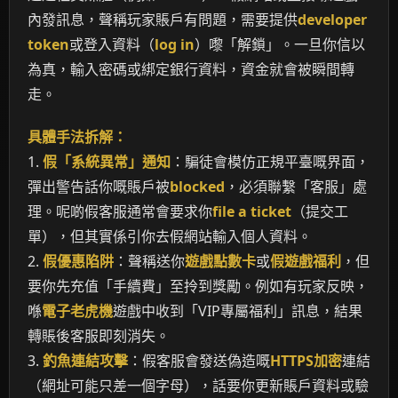
內發訊息，聲稱玩家賬戶有問題，需要提供
developer
token
或登入資料（
log in
）嚟「解鎖」。一旦你信以
為真，輸入密碼或綁定銀行資料，資金就會被瞬間轉
走。
具體手法拆解：
1.
假「系統異常」通知
：騙徒會模仿正規平臺嘅界面，
彈出警告話你嘅賬戶被
blocked
，必須聯繫「客服」處
理。呢啲假客服通常會要求你
file a ticket
（提交工
單），但其實係引你去假網站輸入個人資料。
2.
假優惠陷阱
：聲稱送你
遊戲點數卡
或
假遊戲福利
，但
要你先充值「手續費」至拎到獎勵。例如有玩家反映，
喺
電子老虎機
遊戲中收到「VIP專屬福利」訊息，結果
轉賬後客服即刻消失。
3.
釣魚連結攻擊
：假客服會發送偽造嘅
HTTPS加密
連結
（網址可能只差一個字母），話要你更新賬戶資料或驗