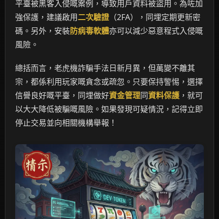
平臺被黑客入侵嘅案例，導致用戶資料被盜用。為咗加
強保護，建議啟用
二次驗證
（2FA），同埋定期更新密
碼。另外，安裝
防病毒軟體
亦可以減少惡意程式入侵嘅
風險。
總括而言，老虎機詐騙手法日新月異，但萬變不離其
宗，都係利用玩家嘅貪念或疏忽。只要保持警惕，選擇
信譽良好嘅平臺，同埋做好
資金管理
同
資料保護
，就可
以大大降低被騙嘅風險。如果發現可疑情況，記得立即
停止交易並向相關機構舉報！