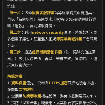
洗錢」：
-
第一步
：透過
假冒客服詐騙
誘導玩家購買虛擬道具，
再以「系統錯誤」為由要求玩家
file a ticket
提供銀行資
料「退款」，實則盜取身份。
-
第二步
：利用
network security
漏洞，將贓款拆分到
多個電子錢包，甚至混入正規
博弈娛樂城詐騙
平台嘅現
金流。
-
第三步
：透過
虛假博奕活動詐騙
（如「限時充值送豪
車」）吸引大額充值，再以「審核失敗」凍結帳戶，逼
玩家放棄追討。
防範建議
：
1.
資料保護
優先：只喺有
HTTPS加密
嘅網站玩老虎機，
並開啟
二次驗證
。
2. 定期用
防病毒軟體
掃描設備，避免下載到惡意APP。
3. 提防「過於著數」嘅優惠，尤其係要求提供身份證明