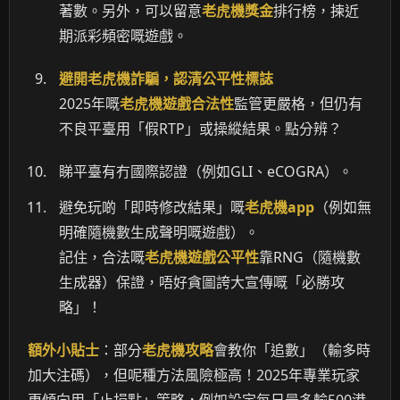
著數。另外，可以留意
老虎機獎金
排行榜，揀近
期派彩頻密嘅遊戲。
避開老虎機詐騙，認清公平性標誌
2025年嘅
老虎機遊戲合法性
監管更嚴格，但仍有
不良平臺用「假RTP」或操縱結果。點分辨？
睇平臺有冇國際認證（例如GLI、eCOGRA）。
避免玩啲「即時修改結果」嘅
老虎機app
（例如無
明確隨機數生成聲明嘅遊戲）。
記住，合法嘅
老虎機遊戲公平性
靠RNG（隨機數
生成器）保證，唔好貪圖誇大宣傳嘅「必勝攻
略」！
額外小貼士
：部分
老虎機攻略
會教你「追數」（輸多時
加大注碼），但呢種方法風險極高！2025年專業玩家