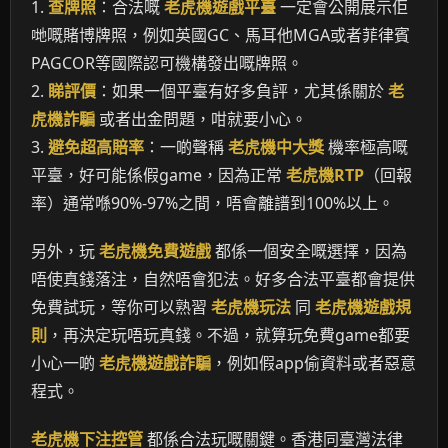
1.
查牌照
：合法嘅
老虎機遊戲平臺
一定會公開展示佢
哋嘅賭博牌照，例如英國GC、馬耳他MGA或者菲律賓
PAGCOR等國際認可機構發出嘅牌照。
2.
睇評價
：如果一個平臺有好多負評，尤其係關於
老
虎機詐騙
或者出金問題，咁就要小心。
3.
避免超高賠率
：一啲聲稱
老虎機中大獎
機率極高嘅
平臺，好可能係假game，因為正常
老虎機RTP
（回報
率）通常喺90%-97%之間，唔會離譜到100%以上。
另外，玩
老虎機免費遊戲
都係一個安全嘅選擇，因為
唔使真錢落注，自然唔會犯法。好多合法平臺都會提供
免費試玩，等你可以熟習
老虎機玩法
同
老虎機遊戲規
則
，再決定玩唔玩真錢。不過，就算玩免費game都要
小心一啲
老虎機遊戲詐騙
，例如假app偷資料或者惡意
程式。
老虎機下注控管
都係合法玩嘅關鍵。香港同臺灣法律