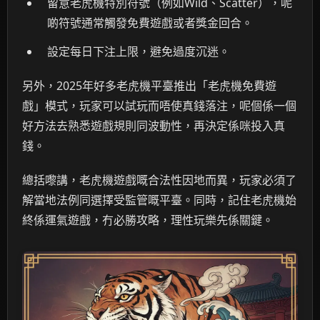
留意老虎機特別符號（例如Wild、Scatter），呢
啲符號通常觸發免費遊戲或者獎金回合。
設定每日下注上限，避免過度沉迷。
另外，2025年好多老虎機平臺推出「老虎機免費遊
戲」模式，玩家可以試玩而唔使真錢落注，呢個係一個
好方法去熟悉遊戲規則同波動性，再決定係咪投入真
錢。
總括嚟講，老虎機遊戲嘅合法性因地而異，玩家必須了
解當地法例同選擇受監管嘅平臺。同時，記住老虎機始
終係運氣遊戲，冇必勝攻略，理性玩樂先係關鍵。