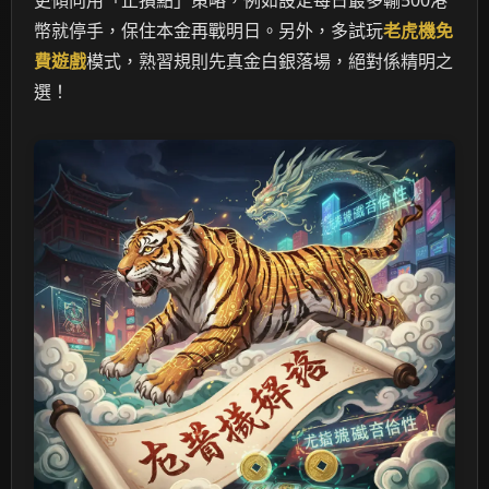
更傾向用「止損點」策略，例如設定每日最多輸500港
幣就停手，保住本金再戰明日。另外，多試玩
老虎機免
費遊戲
模式，熟習規則先真金白銀落場，絕對係精明之
選！