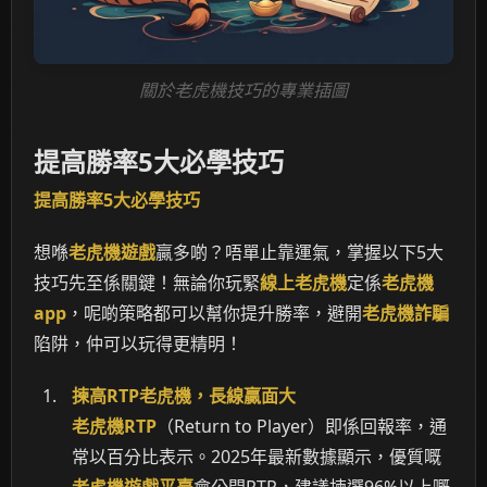
關於老虎機技巧的專業插圖
提高勝率5大必學技巧
提高勝率5大必學技巧
想喺
老虎機遊戲
贏多啲？唔單止靠運氣，掌握以下5大
技巧先至係關鍵！無論你玩緊
線上老虎機
定係
老虎機
app
，呢啲策略都可以幫你提升勝率，避開
老虎機詐騙
陷阱，仲可以玩得更精明！
揀高RTP老虎機，長線贏面大
老虎機RTP
（Return to Player）即係回報率，通
常以百分比表示。2025年最新數據顯示，優質嘅