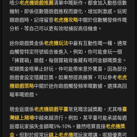
唔少
老虎機遊戲推薦
清單中嘅新作，都會加入動態倍數
機制，即係倍數隨遊戲進程而變化，增加刺激感。玩呢
類遊戲時，記得留意
老虎機攻略
中關於倍數觸發條件嘅
分析，等自己可以更有效咁捕捉高倍機會。
迷你遊戲獎金係
老虎機玩法
中最有互動性嘅一種，通常
由觸發特定符號組合後進入。例如，你可能會玩一個
「揀寶箱」遊戲，每個寶箱背後藏有唔同金額嘅獎金。
呢類獎金唔單止好玩，仲可能帶來意外驚喜，因為部分
遊戲會設定隱藏巨獎。如果想提高勝算，可以參考
老虎
機遊戲策略
中關於迷你遊戲觸發頻率嘅數據，選擇高回
報率嘅遊戲。
現金返還係
老虎機遊戲平臺
常見嘅忠誠獎勵，尤其喺
臺
灣線上賭場
中越來越流行。例如，某平臺可能承諾每週
返還玩家損失金額嘅5%-10%。雖然唔算直接
老虎機獎
金
，但對於經常玩
線上老虎機
嘅玩家嚟講，呢類優惠可