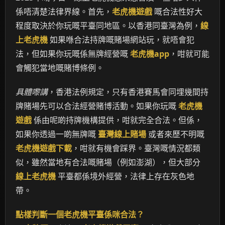
係唔清楚法律界線。首先，
老虎機遊戲
嘅合法性好大
程度取決於你玩嘅平臺同地區。以香港同臺灣為例，
線
上老虎機
如果喺合法持牌嘅賭場網站玩，就唔會犯
法，但如果你玩嘅係無牌經營嘅
老虎機app
，咁就可能
會觸犯當地嘅賭博條例。
具體嚟講
，香港法例規定，只有香港賽馬會同埋幾間持
牌賭場先可以合法經營賭博活動。如果你玩嘅
老虎機
遊戲
係由呢啲持牌機構提供，咁就完全合法。但係，
如果你透過一啲無牌嘅
臺灣線上賭場
或者來歷不明嘅
老虎機遊戲下載
，咁就有機會踩界。臺灣嘅情況都類
似，雖然當地有合法嘅賭場（例如澎湖），但大部分
線上老虎機
平臺都係境外經營，法律上存在灰色地
帶。
點樣判斷一個老虎機平臺係咪合法？