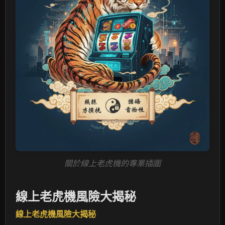
關於線上老虎機的專業插圖
線上老虎機風險大揭秘
線上老虎機風險大揭秘