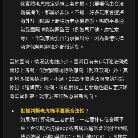
係實體老虎機定係線上老虎機，只要唔係由合法
機構提供，都屬於非法。不過，好多玩家會選擇
海外註冊嘅線上賭場玩老虎機遊戲，呢啲平臺通
常受國際博彩牌照監管（例如馬耳他、庫拉索
等），但玩家需要自行承擔風險，因為香港法律
唔會保障呢類境外賭博活動。
至於臺灣，情況就複雜少少。臺灣目前未有明確法例規
管線上賭場，但實體賭場除咗離島（例如澎湖）外，其
他地區都係禁止嘅。不過，2025年臺灣政府開始討論
修訂《賭博罪》條例，可能對線上老虎機遊戲有更清晰
嘅監管框架，玩家要密切留意最新動向。
點樣判斷老虎機平臺嘅合法性？
如果你打算玩線上老虎機，一定要揀有信譽嘅平
臺。合法嘅老虎機app或者網站通常會公開佢哋嘅
博彩牌照（例如英國GC、馬耳他MGA），同埋提