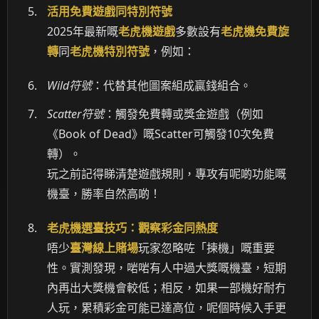
活用免費遊戲同特別符號
2025年最新嘅
老虎機遊戲
多數設有
老虎機免費旋
轉
同
老虎機特別符號
，例如：
Wild符號
：代替其他圖案組成贏錢組合。
Scatter符號
：觸發免費轉或獎金遊戲（例如
《Book of Dead》嘅Scatter可觸發10次免費
轉）。
玩之前記得睇清楚遊戲規則，專攻有呢啲功能嘅
機臺，勝率自然高啲！
老虎機選臺技巧：觀察彩金同熱度
唔少
臺灣線上賭場
玩家忽略咗「揀機」嘅重要
性。實測發現，啱啱有人中過大獎嘅機臺，短期
內再出大獎機會較低；相反，如果一部機好耐冇
人玩，累積彩金可能已達高位，呢個時候入手更