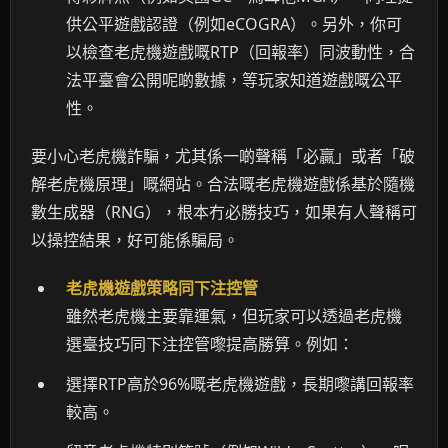
供公平遊戲認證（例如eCOGRA）。另外，你可
以檢查老虎機遊戲嘅RTP（回報率）同波動性，合
法平臺會公開呢啲數據，等玩家知道遊戲嘅公平
性。
要小心老虎機詐騙，尤其係一啲聲稱「必贏」或者「破
解老虎機原理」嘅網站。合法嘅老虎機遊戲係基於隨機
數生成器（RNG），根本冇必勝技巧，如果有人聲稱可
以操控結果，好可能係騙局。
老虎機遊戲策略同下注控管
雖然老虎機主要靠運氣，但玩家可以透過老虎機
選臺技巧同下注控管嚟提高勝算。例如：
選擇RTP高於96%嘅老虎機遊戲，長期嚟講回報率
較高。