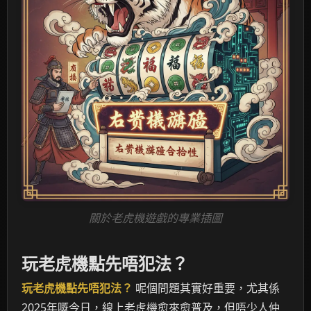
關於老虎機遊戲的專業插圖
玩老虎機點先唔犯法？
玩老虎機點先唔犯法？
呢個問題其實好重要，尤其係
2025年嘅今日，線上老虎機愈來愈普及，但唔少人仲