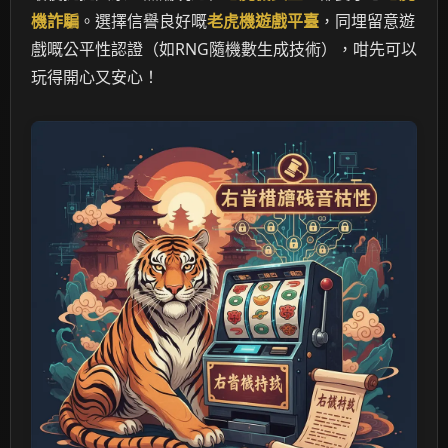
機詐騙
。選擇信譽良好嘅
老虎機遊戲平臺
，同埋留意遊
戲嘅公平性認證（如RNG隨機數生成技術），咁先可以
玩得開心又安心！