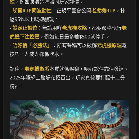
性
，例如睇清楚牌照同玩家評價。
-
睇實RTP同波動性
：正規平臺會公開
老虎機RTP
，揀
返95%以上嘅遊戲玩。
-
設定止蝕位
：無論用咩
老虎機攻略
，都要嚴格執行
老
虎機下注控管
，例如每日最多輸$500就停手。
-
唔好信「必勝法」
：所有聲稱可以破解
老虎機原理
嘅
技巧，九成九都係吹水。
記住，
老虎機遊戲
本質就係娛樂，唔好諗住靠佢發達。
2025年嘅網上賭場花招百出，玩家真係要打醒十二分
精神！