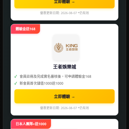
立即體驗 →
優惠更新日期: 2026-08-07 *仍有效
體驗金送168
王者娛樂城
會員註冊及完成實名審核後，可申請體驗金168
新會員首次儲值1000送1000
立即體驗 →
優惠更新日期: 2026-08-07 *仍有效
日本人團隊+送1000