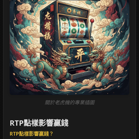
關於老虎機的專業插圖
RTP點樣影響贏錢
RTP點樣影響贏錢？