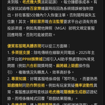
未到賬、
老虎機大獎
派彩延誤），每分鐘都係成本。有
玩家就試過喺
百家樂
連贏時段因為系統錯誤被強制登
出，好在客服5分鐘內介入恢復注單，否則隨時損失五
位數！其次，
博彩業界
嘅
合法監管
要求平台必須有完善
投訴渠道，例如馬爾他牌照（MGA）就明文規定客服
回應時限，否則可能被罰款。
優質客服嘅具體表現
可以從三方面睇：
1.
多渠道支援
：除咗傳統在線聊天同電話，2025年主
流平台如
PP88娛樂城
已經引入AI助手預處理80%常見
問題（例如
六合彩
開獎時間、
麻將線上遊戲
操作指
引），複雜情況先轉真人，效率高好多。
2.
專業知識
：好嘅客服唔係得個「等吓先」，而要熟悉
遊戲機制
同
防作弊技術
。例如有玩家質疑
機率波動性
異
常，客服應該即時查核該
老虎機
嘅
隨機數生成器
認證紀
錄，而唔係機械式回覆「遊戲結果隨機」。