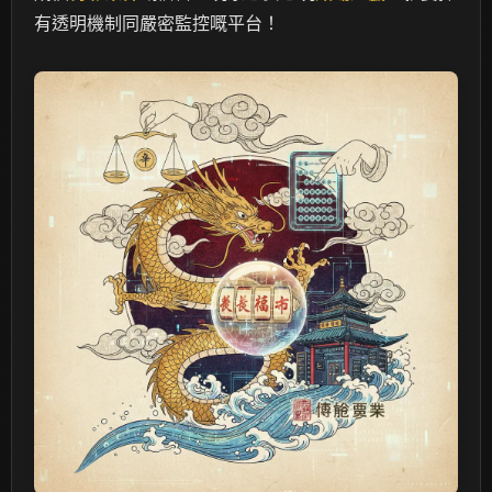
有透明機制同嚴密監控嘅平台！