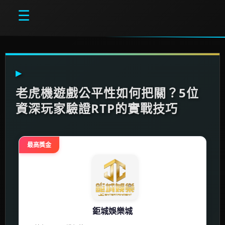
☰
老虎機遊戲公平性如何把關？5位
資深玩家驗證RTP的實戰技巧
最高獎金
鉅城娛樂城