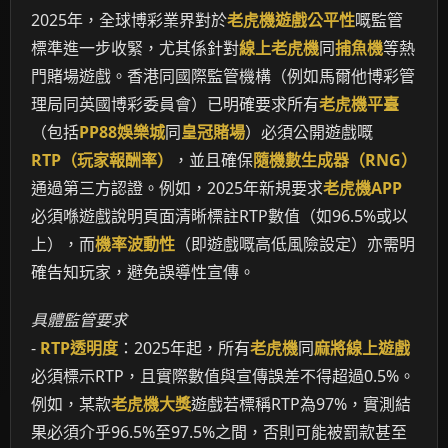
2025年，全球博彩業界對於
老虎機遊戲公平性
嘅監管
標準進一步收緊，尤其係針對
線上老虎機
同
捕魚機
等熱
門賭場遊戲。香港同國際監管機構（例如馬爾他博彩管
理局同英國博彩委員會）已明確要求所有
老虎機平臺
（包括
PP88娛樂城
同
皇冠賭場
）必須公開遊戲嘅
RTP（玩家報酬率）
，並且確保
隨機數生成器（RNG）
通過第三方認證。例如，2025年新規要求
老虎機APP
必須喺遊戲說明頁面清晰標註RTP數值（如96.5%或以
上），而
機率波動性
（即遊戲嘅高低風險設定）亦需明
確告知玩家，避免誤導性宣傳。
具體監管要求
-
RTP透明度
：2025年起，所有
老虎機
同
麻將線上遊戲
必須標示RTP，且實際數值與宣傳誤差不得超過0.5%。
例如，某款
老虎機大獎
遊戲若標稱RTP為97%，實測結
果必須介乎96.5%至97.5%之間，否則可能被罰款甚至