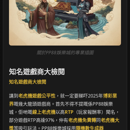
關於PP88娛樂城的專業插圖
知名遊戲商大檢閱
知名遊戲商大檢閱
講到
老虎機遊戲公平性
，就一定要睇吓2025年
博彩業
界
嘅幾大龍頭遊戲商。首先不得不提嘅係PP88娛樂
城，佢哋嘅
線上老虎機
以高
RTP
（玩家報酬率）聞名，
部分遊戲RTP高達97%，仲有
老虎機免費轉
同
老虎機大
獎
等吸引玩法。PP88娛樂城採用
隨機數生成器