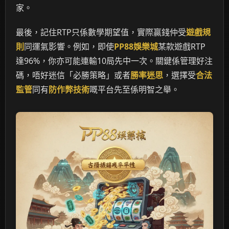
家。
最後，記住RTP只係數學期望值，實際贏錢仲受
遊戲規
則
同運氣影響。例如，即使
PP88娛樂城
某款遊戲RTP
達96%，你亦可能連輸10局先中一次。關鍵係管理好注
碼，唔好迷信「必勝策略」或者
勝率迷思
，選擇受
合法
監管
同有
防作弊技術
嘅平台先至係明智之舉。