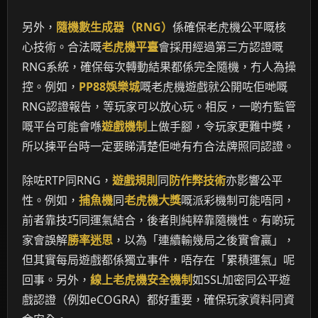
另外，
隨機數生成器（RNG）
係確保老虎機公平嘅核
心技術。合法嘅
老虎機平臺
會採用經過第三方認證嘅
RNG系統，確保每次轉動結果都係完全隨機，冇人為操
控。例如，
PP88娛樂城
嘅老虎機遊戲就公開咗佢哋嘅
RNG認證報告，等玩家可以放心玩。相反，一啲冇監管
嘅平台可能會喺
遊戲機制
上做手腳，令玩家更難中獎，
所以揀平台時一定要睇清楚佢哋有冇合法牌照同認證。
除咗RTP同RNG，
遊戲規則
同
防作弊技術
亦影響公平
性。例如，
捕魚機
同
老虎機大獎
嘅派彩機制可能唔同，
前者靠技巧同運氣結合，後者則純粹靠隨機性。有啲玩
家會誤解
勝率迷思
，以為「連續輸幾局之後實會贏」，
但其實每局遊戲都係獨立事件，唔存在「累積運氣」呢
回事。另外，
線上老虎機安全機制
如SSL加密同公平遊
戲認證（例如eCOGRA）都好重要，確保玩家資料同資