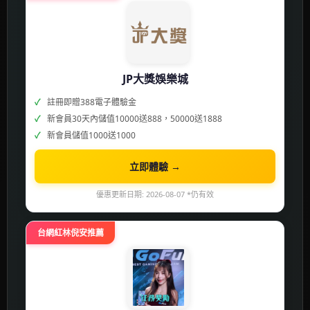
JP大獎娛樂城
註冊即贈388電子體驗金
新會員30天內儲值10000送888，50000送1888
新會員儲值1000送1000
立即體驗 →
優惠更新日期: 2026-08-07 *仍有效
台網紅林倪安推薦