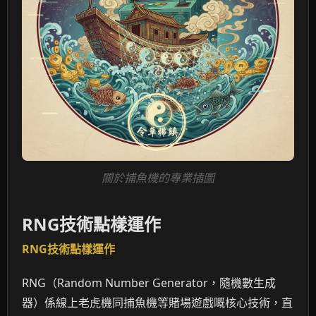
關於捕魚機的專業插圖
RNG技術點樣運作
RNG技術點樣運作
RNG（Random Number Generator，隨機數生成
器）係線上老虎機同捕魚機等賭場遊戲嘅核心技術，直