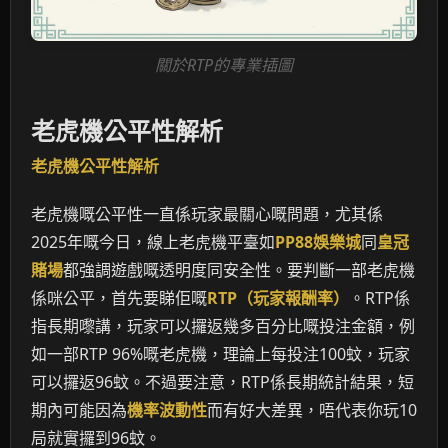
關於RTP的專業插圖
老虎機公平性解析
老虎機公平性解析
老虎機嘅公平性一直係玩家最關心嘅問題，尤其係
2025年嘅今日，線上老虎機平臺如
PP88娛樂城
同
皇冠
賭場
都強調遊戲嘅透明度同安全性。要判斷一部老虎機
係咪公平，首先要睇佢嘅
RTP（玩家報酬率）
。RTP係
指長期嚟講，玩家可以攞返幾多百分比嘅投注金額，例
如一部RTP 96%嘅老虎機，理論上每投注100蚊，玩家
可以攞返96蚊。不過要注意，RTP係長期統計結果，短
期內可能因為
機率波動性
而有好大差異，唔代表你玩10
局就實攞到96蚊。