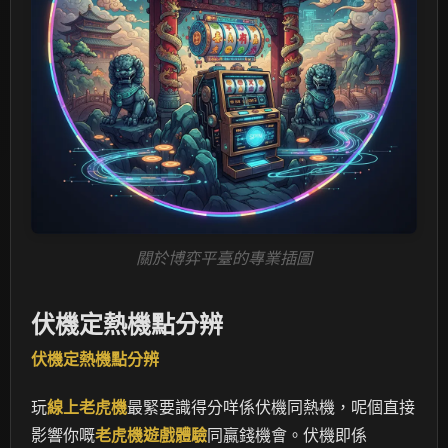
關於博弈平臺的專業插圖
伏機定熱機點分辨
伏機定熱機點分辨
玩
線上老虎機
最緊要識得分咩係伏機同熱機，呢個直接
影響你嘅
老虎機遊戲體驗
同贏錢機會。伏機即係