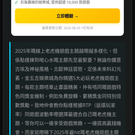
巨無霸級的娛樂城, 提供超過 10,000 款遊戲
立即體驗 →
優惠更新日期: 2026-08-05 *仍有效
2025年嘅線上老虎機遊戲主題越嚟越多樣化，但
係點樣揀到啱心水嘅主題先至最緊要？無論你鍾意
古埃及神祕風格、北歐神話冒險，定係未來科幻元
素，金五吉娛樂城為你精選5大必玩老虎機遊戲主
題。每款主題唔單止畫面精美，仲有唔同嘅遊戲特
色同獎金機制，例如免費旋轉、累積獎金同特別倍
數獎勵。我哋仲會教你點樣根據RTP（返還玩家
率）同遊戲波動率嚟選擇最適合自己嘅老虎機主
題，等你可以一邊享受遊戲樂趣，一邊提高贏錢機
會。而家就嚟睇下2025年最hit嘅老虎機遊戲主題