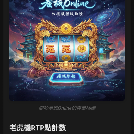
關於星城Online的專業插圖
老虎機RTP點計數