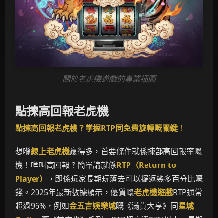
關於老虎機遊戲的專業插圖
點揀高回報老虎機
點揀高回報老虎機？掌握RTP同免費旋轉嘅關鍵！
想喺
線上老虎機
贏得多，首要條件就係揀部高回報率嘅
機！咩叫高回報？簡單講就係
RTP（Return to
Player）
，即係玩家長期玩落去可以攞返幾多百分比嘅
錢。2025年最新數據顯示，優質嘅
老虎機遊戲
RTP通常
超過96%，例如
金五吉娛樂城
嘅《滿貫大亨》同
星城