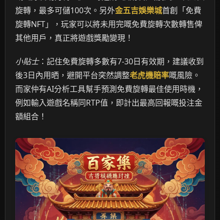
旋轉，最多可儲100次。另外
金五吉娛樂城
首創「免費
旋轉NFT」，玩家可以將未用完嘅免費旋轉次數轉售俾
其他用戶，真正將遊戲獎勵變現！
小貼士
：記住免費旋轉多數有7-30日有效期，建議收到
後3日內用晒，避開平台突然調整
老虎機賠率
嘅風險。
而家仲有AI分析工具幫手預測免費旋轉最佳使用時機，
例如輸入遊戲名稱同RTP值，即計出最高回報嘅投注金
額組合！