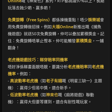
Online
嘅《神來也》系列，RTP都高達97%以上，長期
玩落去蝕少啲、贏多啲！
免費旋轉（Free Spins）
都係揀機重點！唔少
娛樂城
會
用免費旋轉做招徠，例如
大福Online
新推出嘅《捕魚
機遊戲》就送50次免費旋轉，仲可以疊加累積獎金。記
住：免費旋轉唔單止慳本，仲可能觸發
累積獎金
，一鋪
翻身！
老虎機遊戲技巧：睇穿賠率同機率
唔好淨係睇畫面靚唔靚，要識分析
老虎機賠率
同
老虎機
機率
。例如：
-
高波動率老虎機
（如
老子有錢
嘅《明星三缺一》主題
機）：贏得少但易中獎，適合新手。
-
低波動率老虎機
（如
神來也
嘅《麻將遊戲》聯動
機）：贏得大但要等運到，適合有耐性嘅玩家。