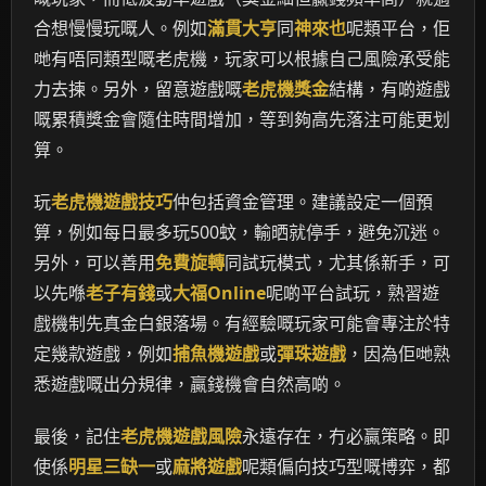
合想慢慢玩嘅人。例如
滿貫大亨
同
神來也
呢類平台，佢
哋有唔同類型嘅老虎機，玩家可以根據自己風險承受能
力去揀。另外，留意遊戲嘅
老虎機獎金
結構，有啲遊戲
嘅累積獎金會隨住時間增加，等到夠高先落注可能更划
算。
玩
老虎機遊戲技巧
仲包括資金管理。建議設定一個預
算，例如每日最多玩500蚊，輸晒就停手，避免沉迷。
另外，可以善用
免費旋轉
同試玩模式，尤其係新手，可
以先喺
老子有錢
或
大福Online
呢啲平台試玩，熟習遊
戲機制先真金白銀落場。有經驗嘅玩家可能會專注於特
定幾款遊戲，例如
捕魚機遊戲
或
彈珠遊戲
，因為佢哋熟
悉遊戲嘅出分規律，贏錢機會自然高啲。
最後，記住
老虎機遊戲風險
永遠存在，冇必贏策略。即
使係
明星三缺一
或
麻將遊戲
呢類偏向技巧型嘅博弈，都