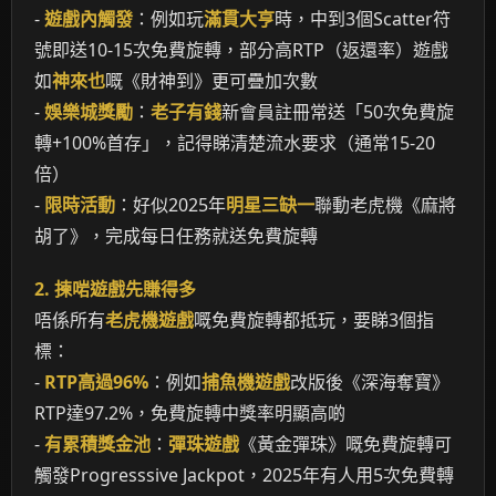
-
遊戲內觸發
：例如玩
滿貫大亨
時，中到3個Scatter符
號即送10-15次免費旋轉，部分高RTP（返還率）遊戲
如
神來也
嘅《財神到》更可疊加次數
-
娛樂城獎勵
：
老子有錢
新會員註冊常送「50次免費旋
轉+100%首存」，記得睇清楚流水要求（通常15-20
倍）
-
限時活動
：好似2025年
明星三缺一
聯動老虎機《麻將
胡了》，完成每日任務就送免費旋轉
2. 揀啱遊戲先賺得多
唔係所有
老虎機遊戲
嘅免費旋轉都抵玩，要睇3個指
標：
-
RTP高過96%
：例如
捕魚機遊戲
改版後《深海奪寶》
RTP達97.2%，免費旋轉中獎率明顯高啲
-
有累積獎金池
：
彈珠遊戲
《黃金彈珠》嘅免費旋轉可
觸發Progresssive Jackpot，2025年有人用5次免費轉