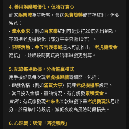
4. 善用娛樂城優化，但唔好貪心
而家
娛樂城
為咗吸客，會送
免費旋轉
或首存紅利，但要
留意：
-
流水要求
：例如
百家樂
紅利可能要打20倍先出到款，
不如揀老虎機優化（部分平臺只需10倍）。
-
限時活動
：
金五吉娛樂城
週末可能推出「
老虎機獎金
翻倍」，趁呢段時間玩高賠率遊戲更划算。
5. 記錄每場數據，分析輸贏模式
用手機記低每次玩
老虎機遊戲
嘅細節，包括：
- 遊戲名稱（例如
滿貫大亨
）同埋
老虎機機率
設定。
- 當日投入金額、贏蝕情況、有冇觸發
累積獎金
。
實例
：有玩家發現
神來也
某款遊戲下晝
老虎機玩法
易出
分，於是集中時段玩，減低夜晚高風險時段損失。
6. 心理戰：認清「賭徒謬誤」