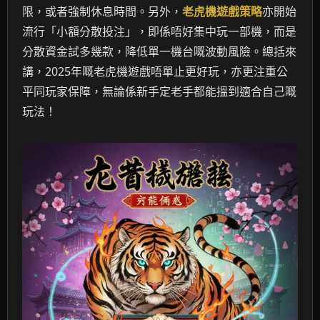
限，或者強制休息時間。另外，
老虎機遊戲策略
亦開始
流行「小額分散投注」，即係唔好集中玩一部機，而是
分散資金試多幾款，降低單一機台嘅波動風險。總括來
講，2025年嘅老虎機遊戲唔單止更好玩，亦更注重公
平同玩家保障，無論係新手定老手都能搵到適合自己嘅
玩法！