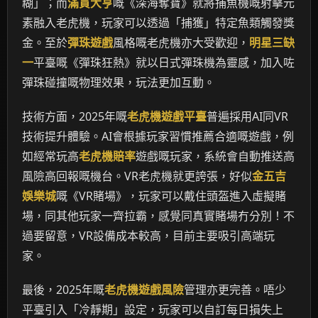
糊」；而
滿貫大亨
嘅《深海奪寶》就將捕魚機嘅射擊元
素融入老虎機，玩家可以透過「捕獲」特定魚類觸發獎
金。至於
彈珠遊戲
風格嘅老虎機亦大受歡迎，
明星三缺
一
平臺嘅《彈珠狂熱》就以日式彈珠機為靈感，加入咗
彈珠碰撞嘅物理效果，玩法更加互動。
技術方面，2025年嘅
老虎機遊戲平臺
普遍採用AI同VR
技術提升體驗。AI會根據玩家習慣推薦合適嘅遊戲，例
如經常玩高
老虎機賠率
遊戲嘅玩家，系統會自動推送高
風險高回報嘅機台。VR老虎機就更誇張，好似
金五吉
娛樂城
嘅《VR賭場》，玩家可以戴住頭盔進入虛擬賭
場，同其他玩家一齊拉霸，感覺同真實賭場冇分別！不
過要留意，VR設備成本較高，目前主要吸引高端玩
家。
最後，2025年嘅
老虎機遊戲風險
管理亦更完善。唔少
平臺引入「冷靜期」設定，玩家可以自訂每日損失上