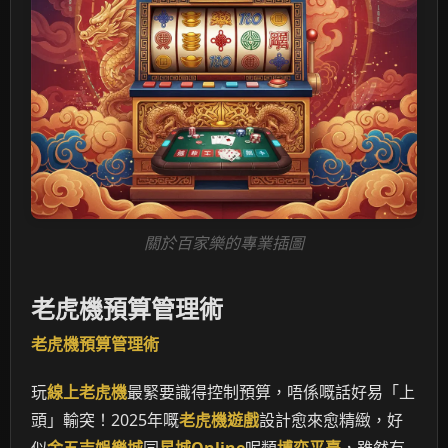
關於百家樂的專業插圖
老虎機預算管理術
老虎機預算管理術
玩
線上老虎機
最緊要識得控制預算，唔係嘅話好易「上
頭」輸突！2025年嘅
老虎機遊戲
設計愈來愈精緻，好