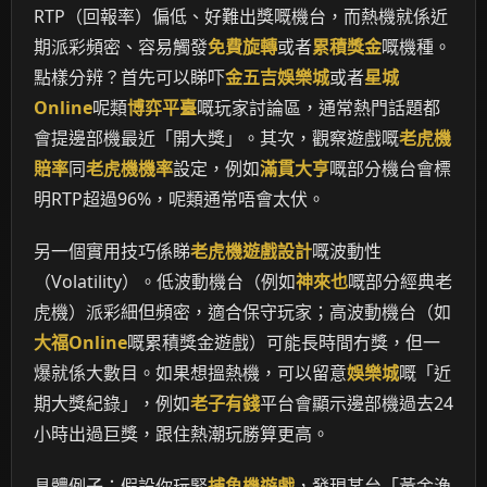
RTP（回報率）偏低、好難出獎嘅機台，而熱機就係近
期派彩頻密、容易觸發
免費旋轉
或者
累積獎金
嘅機種。
點樣分辨？首先可以睇吓
金五吉娛樂城
或者
星城
Online
呢類
博弈平臺
嘅玩家討論區，通常熱門話題都
會提邊部機最近「開大獎」。其次，觀察遊戲嘅
老虎機
賠率
同
老虎機機率
設定，例如
滿貫大亨
嘅部分機台會標
明RTP超過96%，呢類通常唔會太伏。
另一個實用技巧係睇
老虎機遊戲設計
嘅波動性
（Volatility）。低波動機台（例如
神來也
嘅部分經典老
虎機）派彩細但頻密，適合保守玩家；高波動機台（如
大福Online
嘅累積獎金遊戲）可能長時間冇獎，但一
爆就係大數目。如果想搵熱機，可以留意
娛樂城
嘅「近
期大獎紀錄」，例如
老子有錢
平台會顯示邊部機過去24
小時出過巨獎，跟住熱潮玩勝算更高。
具體例子：假設你玩緊
捕魚機遊戲
，發現某台「黃金漁