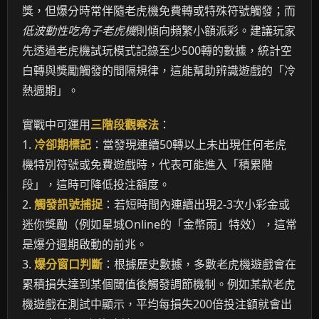
獎，但爆分時常伴隨老虎機免費轉或特殊符號觸發；而
低波動性吃角子老虎機
則傾向頻繁小額派彩。建議玩家
先透過老虎機試玩模式記錄至少500轉的數據，統計空
白轉與獎勵觸發的間隔規律，這能幫助辨識遊戲的「冷
熱週期」。
實戰中可運用
三階段觀察法
：
1.
冷卻期標記
：當發現連續50轉以上未出現任何老虎
機特別符號或免費遊戲時，代表可能進入「積累階
段」，這時可降低投注額度。
2.
觸發訊號捕捉
：若短時間內連續出現2-3次小彩金或
迷你獎勵（例如星城Online的「金幣雨」特效），這常
是爆分週期啟動的前兆。
3.
爆分窗口判斷
：根據歷史數據，多數老虎機遊戲會在
累積損失達到某個閾值後觸發調節機制。例如某款老虎
機遊戲在測試中顯示，平均每損失200倍投注額就會出