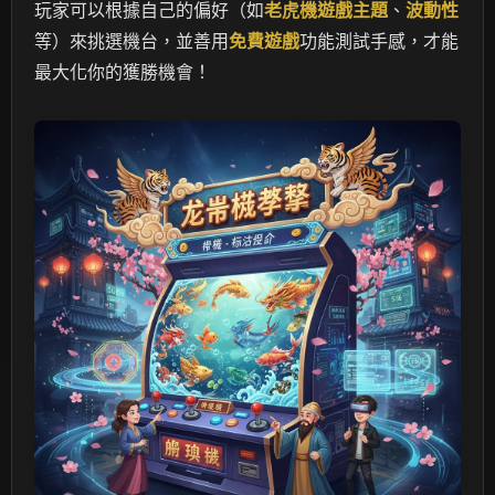
玩家可以根據自己的偏好（如
老虎機遊戲主題
、
波動性
等）來挑選機台，並善用
免費遊戲
功能測試手感，才能
最大化你的獲勝機會！