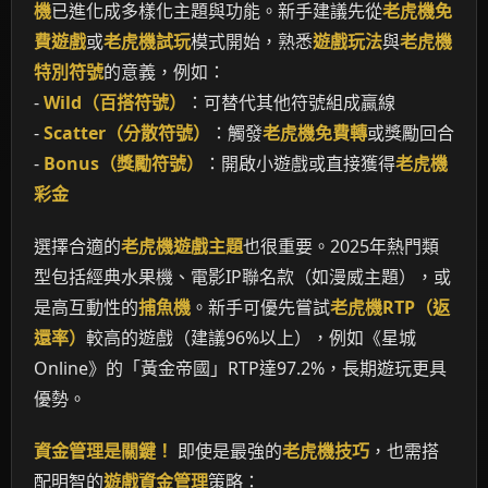
機
已進化成多樣化主題與功能。新手建議先從
老虎機免
費遊戲
或
老虎機試玩
模式開始，熟悉
遊戲玩法
與
老虎機
特別符號
的意義，例如：
-
Wild（百搭符號）
：可替代其他符號組成贏線
-
Scatter（分散符號）
：觸發
老虎機免費轉
或獎勵回合
-
Bonus（獎勵符號）
：開啟小遊戲或直接獲得
老虎機
彩金
選擇合適的
老虎機遊戲主題
也很重要。2025年熱門類
型包括經典水果機、電影IP聯名款（如漫威主題），或
是高互動性的
捕魚機
。新手可優先嘗試
老虎機RTP（返
還率）
較高的遊戲（建議96%以上），例如《星城
Online》的「黃金帝國」RTP達97.2%，長期遊玩更具
優勢。
資金管理是關鍵！
即使是最強的
老虎機技巧
，也需搭
配明智的
遊戲資金管理
策略：