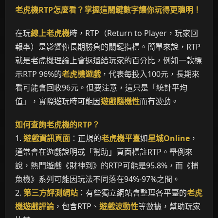
老虎機RTP怎麼看？掌握這關鍵數字讓你玩得更聰明！
在玩
線上老虎機
時，RTP（Return to Player，玩家回
報率）是影響你長期勝負的關鍵指標。簡單來說，RTP
就是老虎機理論上會返還給玩家的百分比，例如一款標
示RTP 96%的
老虎機遊戲
，代表每投入100元，長期來
看可能會回收96元。但要注意，這只是「統計平均
值」，實際遊玩時可能因
遊戲隨機性
而有波動。
如何查詢老虎機的RTP？
1.
遊戲資訊頁面
：正規的
老虎機平臺
如
星城Online
，
通常會在遊戲說明或「幫助」頁面標註RTP。舉例來
說，熱門遊戲《財神到》的RTP可能是95.8%，而《捕
魚機》系列可能因玩法不同落在94%-97%之間。
2.
第三方評測網站
：有些獨立網站會整理各平臺的
老虎
機遊戲評論
，包含RTP、
遊戲波動性
等數據，幫助玩家