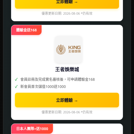
立即體驗 →
優惠更新日期: 2026-08-06 *仍有效
體驗金送168
王者娛樂城
會員註冊及完成實名審核後，可申請體驗金168
新會員首次儲值1000送1000
立即體驗 →
優惠更新日期: 2026-08-06 *仍有效
日本人團隊+送1000