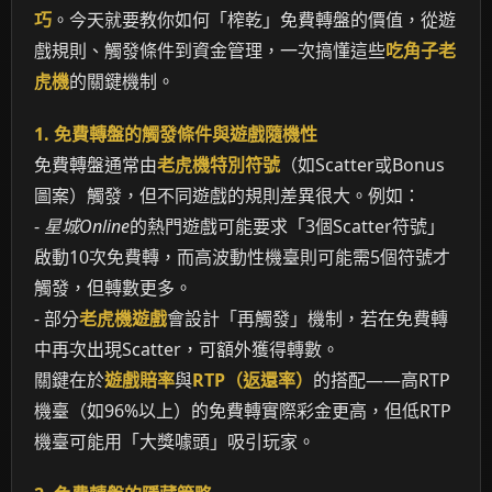
巧
。今天就要教你如何「榨乾」免費轉盤的價值，從遊
戲規則、觸發條件到資金管理，一次搞懂這些
吃角子老
虎機
的關鍵機制。
1. 免費轉盤的觸發條件與遊戲隨機性
免費轉盤通常由
老虎機特別符號
（如Scatter或Bonus
圖案）觸發，但不同遊戲的規則差異很大。例如：
-
星城Online
的熱門遊戲可能要求「3個Scatter符號」
啟動10次免費轉，而高波動性機臺則可能需5個符號才
觸發，但轉數更多。
- 部分
老虎機遊戲
會設計「再觸發」機制，若在免費轉
中再次出現Scatter，可額外獲得轉數。
關鍵在於
遊戲賠率
與
RTP（返還率）
的搭配——高RTP
機臺（如96%以上）的免費轉實際彩金更高，但低RTP
機臺可能用「大獎噱頭」吸引玩家。