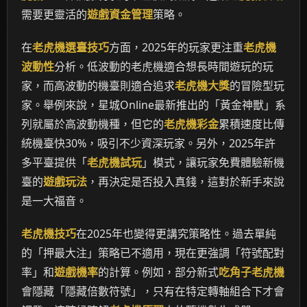
需要更靈活的
遊戲資金管理
策略。
在
老虎機選臺技巧
方面，2025年的玩家更注重
老虎機
波動性
分析。低波動的老虎機適合想長時間遊玩的玩
家，而高波動的機臺則適合追求
老虎機大獎
的冒險型玩
家。舉例來說，星城Online最新推出的「黃金神獸」系
列就屬於高波動機種，但它的
老虎機彩金
累積速度比傳
統機臺快30%，吸引不少資深玩家。另外，2025年許
多平臺提供「
老虎機試玩
」模式，讓玩家免費體驗新機
臺的
遊戲玩法
，再決定是否投入真錢，這對於新手來說
是一大福音。
老虎機技巧
在2025年也變得更講究策略性。過去單純
的「押最大注」策略已不適用，現在更強調「符號配對
率」和
遊戲機率
的計算。例如，部分新式
吃角子老虎機
會隱藏「隱藏倍數符號」，只有在特定轉軸組合下才會