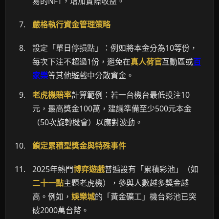
易的NFT，增加實際收益。
嚴格執行資金管理策略
設定「單日停損點」：例如將本金分為10等份，
每次下注不超過1份，避免在
真人荷官
互動區或
百
家樂
等其他遊戲中分散資金。
老虎機賠率
計算範例：若一台機台最低投注10
元，最高獎金100萬，建議準備至少500元本金
（50次旋轉機會）以應對波動。
鎖定累積型獎金與特殊事件
2025年熱門
博弈遊戲
普遍設有「累積彩池」（如
二十一點
主題老虎機），參與人數越多獎金越
高。例如，
娛樂城
的「黃金礦工」機台彩池已突
破2000萬台幣。