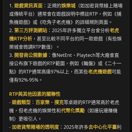
1.
遊戲資訊頁面
：正規的
娛樂城
（如加密貨幣線上賭場
或傳統平台）通常會在遊戲說明中標註RTP，例如《捕
魚機遊戲》或《吃角子老虎機》的詳細規則頁面。
2.
第三方評測網站
：2025年許多獨立平台會分析
老虎
機RTP分析
，甚至比較不同平台的同一款遊戲（有些娛
樂城會微調RTP數值）。
3.
開發商公開數據
：像NetEnt、Playtech等大廠會直
接公布旗下遊戲的RTP範圍，例如《輪盤》或《二十一
點》的RTP通常高達97%以上，而某些
老虎機遊戲
可能
僅有92%-95%。
RTP與其他因素的關聯性
-
遊戲類型
：
百家樂
、
撲克
等桌遊的RTP通常高於老虎
機，但老虎機的娛樂性和
代幣化獎勵
（如邊玩邊賺機
制）更吸引人。
-
加密貨幣賭場的透明度
：2025年許多
去中心化平臺
利