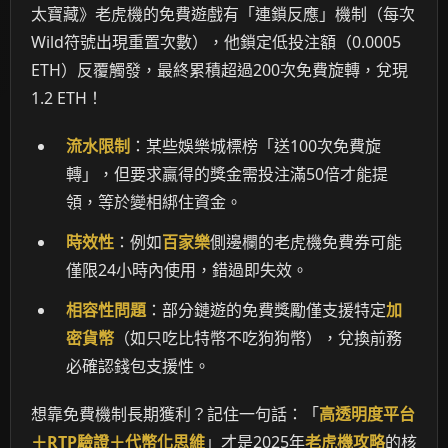
太寶藏》老虎機的免費遊戲有「連鎖反應」機制（每次
Wild符號出現重置次數），他鎖定低投注額（0.0005
ETH）反覆觸發，最終累積超過200次免費旋轉，兌現
1.2 ETH！
流水限制
：某些娛樂城標榜「送100次免費旋
轉」，但要求贏得的獎金需投注滿50倍才能提
領，等於變相綁住資金。
時效性
：例如
百家樂
側邊欄的老虎機免費券可能
僅限24小時內使用，錯過即失效。
相容性問題
：部分鏈遊的免費獎勵僅支援特定
加
密貨幣
（如只吃比特幣不吃狗狗幣），兌換前務
必確認錢包支援性。
想靠免費機制長期獲利？記住一句話：「
高透明度平台
＋RTP驗證＋代幣化思維
」才是2025年
老虎機攻略
的核