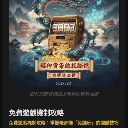
關於加密貨幣線上賭場的專業插圖
免費遊戲機制攻略
免費遊戲機制攻略：掌握老虎機「免錢玩」的關鍵技巧