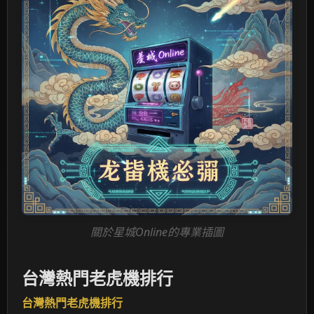
關於星城Online的專業插圖
台灣熱門老虎機排行
台灣熱門老虎機排行