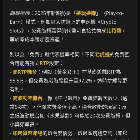
關鍵提醒
：2025年新趨勢是「
邊玩邊賺
」（Play-to-
Earn）模式，例如以太坊鏈上的老虎機《Crypto
Slots》，免費旋轉贏得的代幣可直接兌換成
比特幣
，
等於零成本賺加密資產！
別以為「免費」就代表機率相同！不同
老虎機
的免費回
合可能有獨立
RTP
設定：
-
高RTP機台
：例如《黃金女王》在基礎遊戲RTP為
95.5%，但免費遊戲階段提升至97.2%，這時拚觸發更
有利。
-
高波動率機台
：像《狂野飆風》免費旋轉次數少（通
常5-8次），但單次獎金倍率高，適合敢衝的玩家；反
之低波動機台如《水果派對》可能給20次免費旋轉，但
小獎頻率高。
-
加密貨幣賭場
的透明度優勢：透過區塊鏈查詢（如以