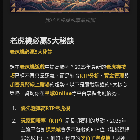
關於老虎機的專業插圖
老虎機必贏5大秘訣
老虎機必贏5大秘訣
想在
老虎機遊戲
中提高勝率？2025年最新的
老虎機技
巧
已經不再只靠運氣，而是結合
RTP分析
、
資金管理
與
加密貨幣線上賭場
的趨勢。以下是實戰驗證的5大核心
策略，幫助你在
星城Online
等平台掌握關鍵優勢：
優先選擇高RTP老虎機
玩家回報率（RTP）
是長期獲利的基礎，2025年
主流平台如
娛樂城
會標示遊戲的RTP值（建議選擇
96%以上）。例如，經典的
吃角子老虎機
「財神