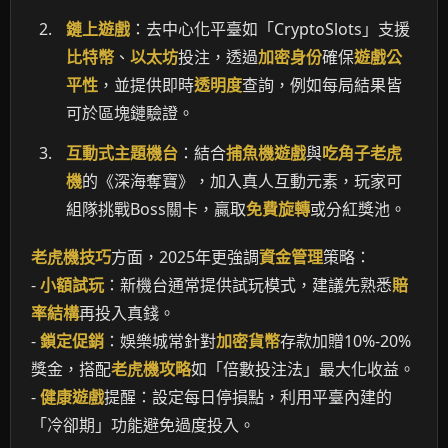
鏈上遊戲
：去中心化平臺如「CryptoSlots」支援
比特幣
、
以太坊
投注，透過
加密身份
確保
遊戲公
平性
，並提供即時
透明度
查詢，例如每局結果皆
可於區塊鏈驗證。
互動式主題機台
：結合
捕魚機遊戲
與
吃角子老虎
機
的《深海奪寶》，加入真人互動元素，玩家可
組隊挑戰Boss關卡，贏取
免費旋轉
或分紅獎池。
老虎機技巧
方面，2025年更強調
資金管理
策略：
-
小額試玩
：新機台通常提供試玩模式，建議先熟悉
賠
率結構
再投入真錢。
-
鎖定促銷
：娛樂城常針對
加密貨幣
存款加贈10%-20%
獎金，搭配
老虎機攻略
如「倍數投注法」最大化收益。
-
健康遊戲
提醒：設定每日停損點，利用平臺內建的
「冷卻期」功能避免過度投入。