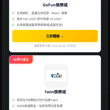
GoFun娛樂城
台灣網紅、直播主林倪安（Nian）推薦
首存100 USDT 即可申請 18 USDT
台灣首選虛擬貨幣娛樂城(高匿名性)
立即體驗 →
優惠更新日期: 2026-08-06 *仍有效
Av界大金主
1win娛樂城
常常在P站贊助(可在P站搜1win)
500%首儲獎金，加密貨幣玩家首選