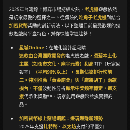
2025年台灣線上博弈市場持續火熱，
老虎機
遊戲依然
是玩家最愛的選擇之一。從傳統的
吃角子老虎機
到結合
加密貨幣
獎勵的創新玩法，以下整理目前最受歡迎的幾
款遊戲與平臺特色，幫你快速掌握趨勢！
星城Online
：在地化設計超吸睛
這款由台灣團隊開發的
老虎機遊戲
，憑藉本土化
主題（如夜市文化、廟宇元素）和高
RTP（玩家回
報率）
（平均96%以上），長期佔據排行榜前
三。特別推薦「黃金廟會」與「麻將胡了」兩款
機台，不僅
波動性分析
顯示中獎頻率穩定，還支
援
代幣化獎勵**，玩家能用遊戲幣兌換實體商
品。
加密貨幣線上賭場崛起：邊玩邊賺新趨勢
2025年支援
比特幣
、
以太坊
支付的平臺如