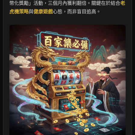
幣化獎勵」活動，三個月內獲利翻倍。關鍵在於結合
老
虎機策略
與
健康遊戲
心態，而非盲目追高。