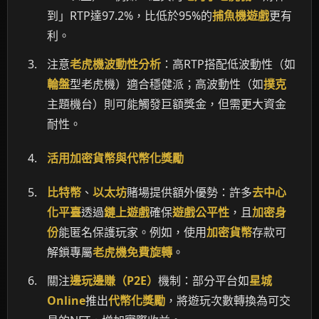
到」RTP達97.2%，比低於95%的
捕魚機遊戲
更有
利。
注意
老虎機波動性分析
：高RTP搭配低波動性（如
輪盤
型老虎機）適合穩健派；高波動性（如
撲克
主題機台）則可能觸發巨額獎金，但需更大資金
耐性。
活用加密貨幣與代幣化獎勵
比特幣
、
以太坊
賭場提供額外優勢：許多
去中心
化平臺
透過
鏈上遊戲
確保
遊戲公平性
，且
加密身
份
能匿名保護玩家。例如，使用
加密貨幣
存款可
解鎖專屬
老虎機免費旋轉
。
關注
邊玩邊賺（P2E）
機制：部分平台如
星城
Online
推出
代幣化獎勵
，將遊玩次數轉換為可交