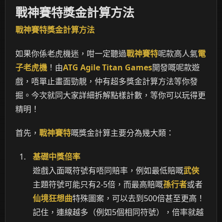
戰神賽特獎金計算方法
戰神賽特獎金計算方法
如果你係老虎機迷，咁一定聽過
戰神賽特
呢款高人氣
電
子老虎機
！由
ATG Agile Titan Games
開發嘅呢款遊
戲，唔單止畫面勁靚，仲有超多獎金計算方法等你發
掘。今次就同大家詳細拆解點樣計數，等你可以玩得更
精明！
首先，
戰神賽特
嘅獎金計算主要分為幾大類：
基礎中獎倍率
遊戲入面嘅符號有唔同賠率，例如最低賠嘅
武俠
主題符號可能只有2-5倍，而最高賠嘅
孫行者
或者
仙境狂想曲
特殊圖案，可以去到500倍甚至更高！
記住，連線越多（例如5個相同符號），倍率就越