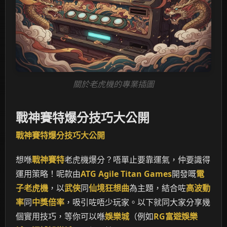
關於老虎機的專業插圖
戰神賽特爆分技巧大公開
戰神賽特爆分技巧大公開
想喺
戰神賽特
老虎機爆分？唔單止要靠運氣，仲要識得
運用策略！呢款由
ATG Agile Titan Games
開發嘅
電
子老虎機
，以
武俠
同
仙境狂想曲
為主題，結合咗
高波動
率
同
中獎倍率
，吸引咗唔少玩家。以下就同大家分享幾
個實用技巧，等你可以喺
娛樂城
（例如
RG富遊娛樂