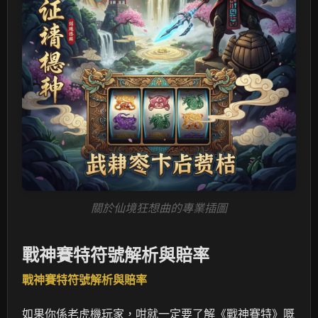
關於仙境狂想曲的專業插圖
戰神賽特符號解析與賠率
戰神賽特符號解析與賠率
如果你係老虎機玩家，咁就一定要了解《戰神賽特》嘅