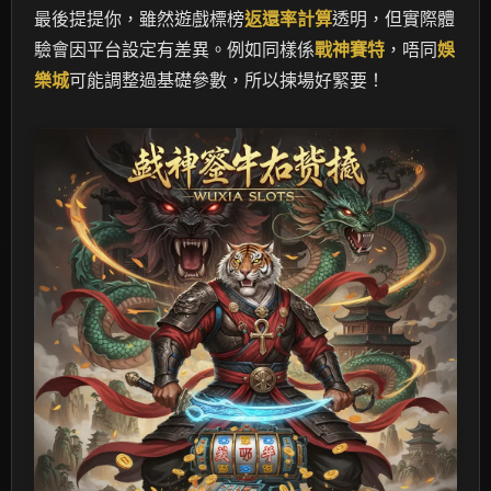
最後提提你，雖然遊戲標榜
返還率計算
透明，但實際體
驗會因平台設定有差異。例如同樣係
戰神賽特
，唔同
娛
樂城
可能調整過基礎參數，所以揀場好緊要！