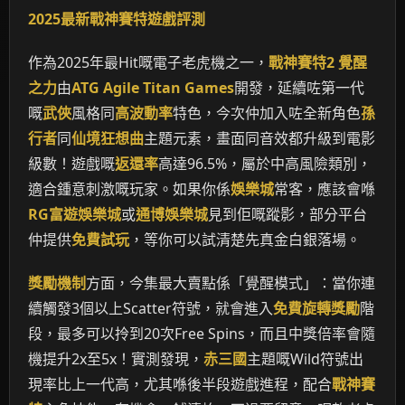
2025最新戰神賽特遊戲評測
作為2025年最Hit嘅電子老虎機之一，
戰神賽特2 覺醒
之力
由
ATG Agile Titan Games
開發，延續咗第一代
嘅
武俠
風格同
高波動率
特色，今次仲加入咗全新角色
孫
行者
同
仙境狂想曲
主題元素，畫面同音效都升級到電影
級數！遊戲嘅
返還率
高達96.5%，屬於中高風險類別，
適合鍾意刺激嘅玩家。如果你係
娛樂城
常客，應該會喺
RG富遊娛樂城
或
通博娛樂城
見到佢嘅蹤影，部分平台
仲提供
免費試玩
，等你可以試清楚先真金白銀落場。
獎勵機制
方面，今集最大賣點係「覺醒模式」：當你連
續觸發3個以上Scatter符號，就會進入
免費旋轉獎勵
階
段，最多可以拎到20次Free Spins，而且中獎倍率會隨
機提升2x至5x！實測發現，
赤三國
主題嘅Wild符號出
現率比上一代高，尤其喺後半段遊戲進程，配合
戰神賽