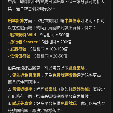
中高，即係話佢唔會成日派細獎，但一爆分就可能係大
獎，適合鍾意刺激嘅玩家。
賠率計算
方面，《戰神賽特》嘅
中獎倍率
好透明，你可
以在遊戲內嘅「幫助」頁面睇到詳細資料。例如：
-
戰神賽特 Wild
：5個相同 = 500倍
-
孫行者 Scatter
：5個相同 = 200倍
-
武將符號
：5個相同 = 100-150倍
-
低價值符號
：5個相同 = 20-50倍
如果你想提高勝算，可以留意以下
遊戲策略
：
1.
優先追免費旋轉
：因為
免費旋轉獎勵
通常賠率更高，
而且唔使再落注。
2.
留意返還率
：唔同
娛樂城
（例如
錢盈娛樂城
）嘅設定
可能略有不同，選擇高返還率嘅平台會更着數。
3.
試玩先真金
：好多平台提供
免費試玩
，你可以先熟習
符號同賠率，再決定點樣落注。