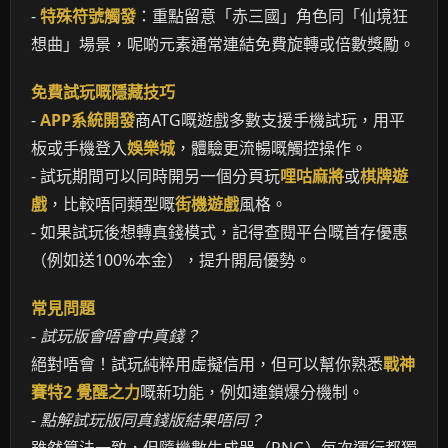
-
特殊符號觸發
：重點留意「赤三國」角色同「仙境狂
想曲」場景，呢啲元素通常連結免費旋轉或倍數獎勵。
免費試玩嘅隱藏技巧
-
APP系統開發
商ATG嘅遊戲多數支援手機試玩，用平
板或手機登入
娛樂城
，體驗更流暢嘅觸控操作。
- 試玩期間可以同時開另一個分頁玩
哩咕麻將
或
棋牌遊
戲
，比較唔同類型嘅
街機遊戲
風格。
- 如果試玩後想轉真錢模式，記得查閱平台嘅首存優惠
（例如送100%本金），提升開局優勢。
常見問題
-
試玩版會唔會中真錢？
絕對唔會！試玩純粹用虛擬信用，但可以幫你熟悉
戰神
賽特2 覺醒之力
嘅新功能，例如連鎖爆分機制。
-
點解試玩版同真錢版結果唔同？