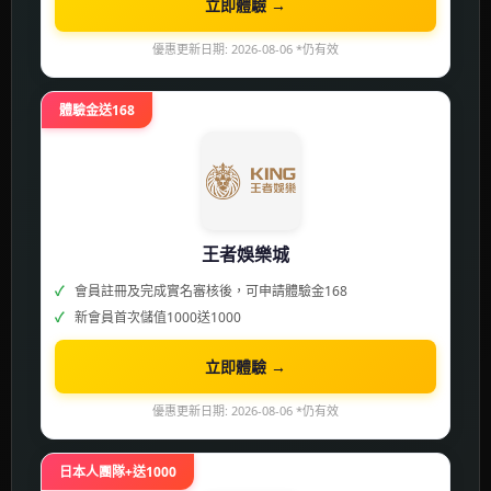
立即體驗 →
優惠更新日期: 2026-08-06 *仍有效
體驗金送168
王者娛樂城
會員註冊及完成實名審核後，可申請體驗金168
新會員首次儲值1000送1000
立即體驗 →
優惠更新日期: 2026-08-06 *仍有效
日本人團隊+送1000