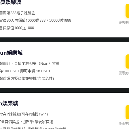
大獎娛樂城
冊即贈388電子體驗金
會員30天內儲值10000送888，50000送1888
優惠更新
會員儲值1000送1000
Fun娛樂城
灣網紅、直播主林倪安（Nian）推薦
存100 USDT 即可申請 18 USDT
優惠更新
灣首選虛擬貨幣娛樂城(高匿名性)
in娛樂城
常在P站贊助(可在P站搜1win)
00%首儲獎金，加密貨幣玩家首選
優惠更新