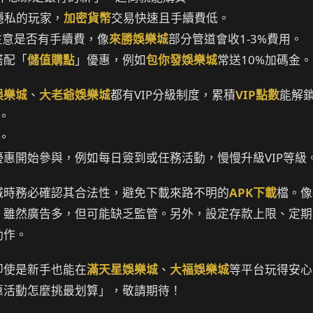
隱私的玩家，
加密貨幣
交易快速且手續費低。
：注意是否有手續費，像
來勝娛樂城
部分管道會收1-3%費用。
搭配「
儲值購點
」優惠，例如
包你發娛樂城
常送10%加碼金。
娛樂城
、
大老爺娛樂城
都有VIP分級制度，累積
VIP點數
能解
。
。
惠開始參與，例如每日簽到或任務活動，慢慢升級VIP等級
城時務必確認其合法性，避免下載來路不明的
APK下載
檔。像
，雖然廣告多，但可能缺乏監管。另外，設定存款上限、定期
動作。
即使是新手也能在
滿天星娛樂城
、
大福娛樂城
等平台玩得安心
惠活動怎麼挑最划算」，敬請期待！