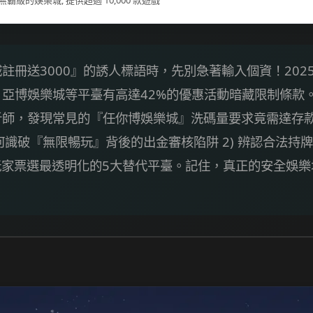
無霸級的娛樂城, 提供超過 10,000 款遊戲
註冊送3000』的誘人標語時，先別急著輸入個資！202
亞博娛樂城等平臺有高達42%的優惠活動暗藏限制條款。
析師，發現常見的『任你博娛樂城』洗碼量要求竟需達存款
如何識破『無限暢玩』背後的出金審核陷阱 2) 辨認合法持
25年玩家票選最透明化的5大替代平臺。記住，真正的安全娛