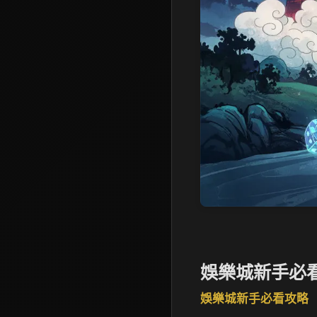
娛樂城新手必
娛樂城新手必看攻略