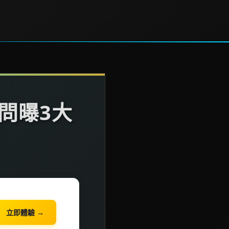
問曝3大
立即體驗 →